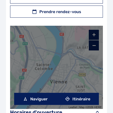
Prendre rendez-vous
+
−
Naviguer
Itinéraire
Leaflet
| Map ©2026
HERE
Horaires d'ouverture