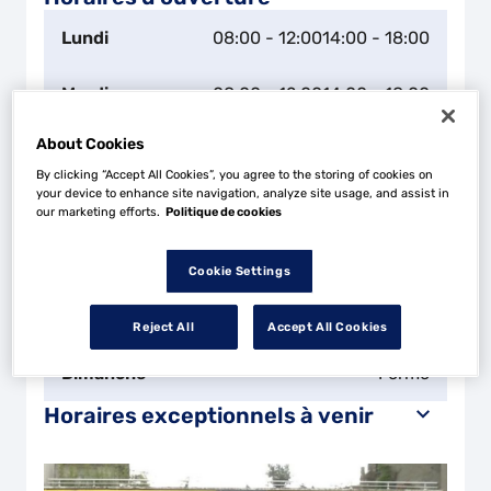
Lundi
08:00 - 12:00
14:00 - 18:00
Mardi
08:00 - 12:00
14:00 - 18:00
About Cookies
Mercredi
08:00 - 12:00
14:00 - 18:00
By clicking “Accept All Cookies”, you agree to the storing of cookies on
your device to enhance site navigation, analyze site usage, and assist in
Jeudi
08:00 - 12:00
14:00 - 18:00
our marketing efforts.
Politique de cookies
Vendredi
08:00 - 12:00
14:00 - 18:00
Cookie Settings
Samedi
08:00 - 12:00
Reject All
Accept All Cookies
Dimanche
Fermé
Horaires exceptionnels à venir