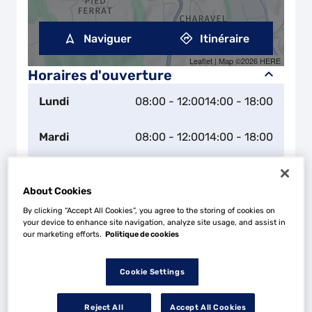
Naviguer
Itinéraire
Leaflet
| Map ©2026
HERE
Horaires d'ouverture
Lundi
08:00 - 12:00
14:00 - 18:00
Mardi
08:00 - 12:00
14:00 - 18:00
Mercredi
08:00 - 12:00
14:00 - 18:00
About Cookies
Jeudi
08:00 - 12:00
14:00 - 18:00
By clicking “Accept All Cookies”, you agree to the storing of cookies on
your device to enhance site navigation, analyze site usage, and assist in
our marketing efforts.
Politique de cookies
Vendredi
08:00 - 12:00
14:00 - 18:00
Cookie Settings
Samedi
Fermé
Reject All
Accept All Cookies