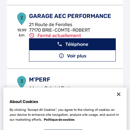
GARAGE AEC PERFORMANCE
2
21 Route de Ferolles
77170 BRIE-COMTE-ROBERT
19.99
km
Fermé actuellement
Téléphone
Voir plus
M'PERF
3
66 rue Gabriel Peri
94240 L'HAY LES ROSES
25.07
km
Fermé actuellement
About Cookies
Téléphone
By clicking “Accept All Cookies”, you agree to the storing of cookies on
your device to enhance site navigation, analyze site usage, and assist in
Voir plus
our marketing efforts.
Politique de cookies