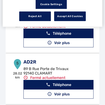
Cookie Settings
GARAGE SAINT ELOI
4
Reject All
Accept All Cookies
2 - 4 Rue Rodier
94700 MAISONS ALFORT
25.86
km
Fermé actuellement
Téléphone
Voir plus
AD2R
5
89 B Rue Porte de Trivaux
92140 CLAMART
28.02
km
Fermé actuellement
Téléphone
Voir plus