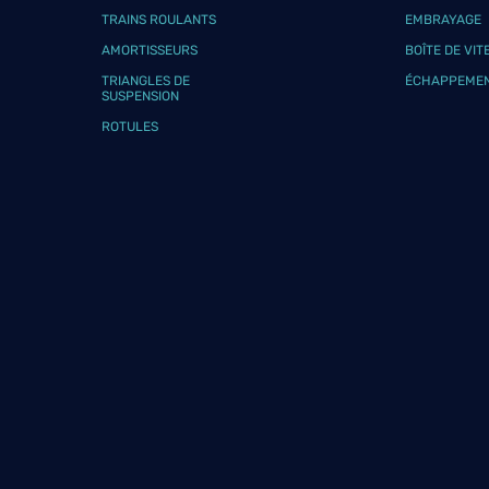
Téléphone
Voir 
TRAINS ROULANTS
EMBRAYAGE
AMORTISSEURS
BOÎTE DE VIT
TRIANGLES DE
ÉCHAPPEME
SUSPENSION
GARAGE DE BAGNOLET
9
ROTULES
140 Avenue de la Dhuys
93170 BAGNOLET
28.69
km
Fermé aujourd'hui
Téléphone
Voir 