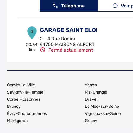
Téléphone
Voir 
GARAGE SAINT ELOI
4
2 - 4 Rue Rodier
94700 MAISONS ALFORT
20.64
km
Fermé actuellement
Téléphone
Voir 
M'PERF
5
Combs-la-Ville
Yerres
66 rue Gabriel Peri
Savigny-le-Temple
Ris-Orangis
94240 L'HAY LES ROSES
22.86
Corbeil-Essonnes
Draveil
km
Fermé actuellement
Brunoy
Le Mée-sur-Seine
Téléphone
Voir 
Évry-Courcouronnes
Vigneux-sur-Seine
Montgeron
Grigny