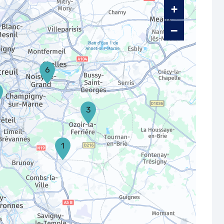
+
−
6
3
1