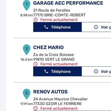
GARAGE AEC PERFORMANCE
1
21 Route de Ferolles
77170 BRIE-COMTE-ROBERT
8.98 km
Fermé actuellement
Téléphone
Voir 
CHEZ MARIO
2
Za de la Croix Boissee
91810 VERT LE GRAND
15.5 km
Fermé actuellement
Téléphone
Voir 
RENOV AUTOS
3
24 Avenue Maurice Chevalier
77330 OZOIR LE FERRIERE
17.91 km
Fermé actuellement