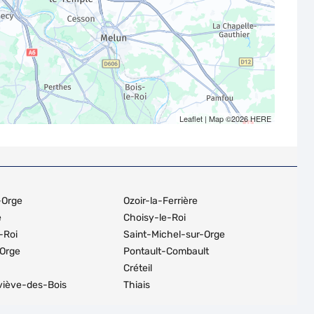
Leaflet
| Map ©2026
HERE
-Orge
Ozoir-la-Ferrière
e
Choisy-le-Roi
-Roi
Saint-Michel-sur-Orge
-Orge
Pontault-Combault
Créteil
viève-des-Bois
Thiais