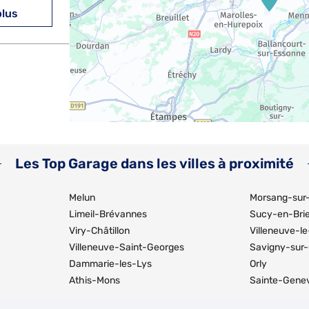
plus
plus
Les Top Garage dans les villes à proximité
Melun
Morsang-sur
Limeil-Brévannes
Sucy-en-Bri
Viry-Châtillon
Villeneuve-le
Villeneuve-Saint-Georges
Savigny-sur
plus
Dammarie-les-Lys
Orly
Athis-Mons
Sainte-Gene