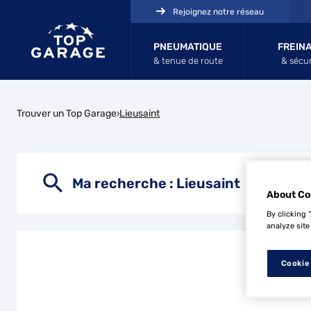
Rejoignez notre réseau
PNEUMATIQUE
FREIN
& tenue de route
& sécur
Trouver un Top Garage
Lieusaint
Ma recherche :
Lieusaint
About Co
By clicking 
analyze site
Cookie