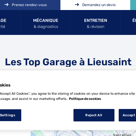
Prenez rendez-vous
Demandez un devis
AGE
MÉCANIQUE
ENTRETIEN
É
ité
& diagnostics
& révision
Les Top Garage à Lieusaint
okies
“Accept All Cookies”, you agree to the storing of cookies on your device to enhance site
 usage, and assist in our marketing efforts.
Politique de cookies
9 Top Garage à Lieusaint
 Settings
Reject All
Accept 