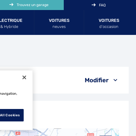
Trouvez un garage
FAQ
LECTRIQUE
VOITURES
VOITURES
& Hybride
neuves
d’occasion
Modifier
 navigation,
All Cookies