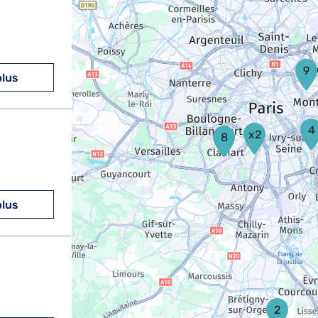
9
plus
4
x2
8
plus
2