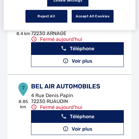
Cookie Settings
Reject All
Accept All Cookies
LMP ARNAGE
6
22 Avenue Nationale
72230 ARNAGE
8.4 km
Fermé aujourd'hui
Téléphone
Voir plus
BEL AIR AUTOMOBILES
7
4 Rue Denis Papin
72230 RUAUDIN
8.85
km
Fermé aujourd'hui
Téléphone
Voir plus