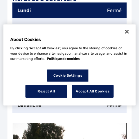
Lundi
Fermé
Mardi
08:00 - 12:00
13:30 - 18:30
About Cookies
Mercredi
08:00 - 12:00
13:30 - 18:30
By clicking “Accept All Cookies”, you agree to the storing of cookies on
your device to enhance site navigation, analyze site usage, and assist in
Jeudi
08:00 - 12:00
13:30 - 18:30
our marketing efforts.
Politique de cookies
Vendredi
08:00 - 12:00
13:30 - 18:30
Cookie Settings
Samedi
08:00 - 12:00
Reject All
Accept All Cookies
Dimanche
Fermé