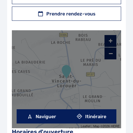
Prendre rendez-vous
+
−
Naviguer
Itinéraire
Leaflet
| Map ©2026
HERE
Horaires d'ouverture