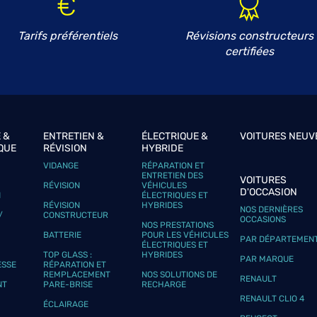
Tarifs préférentiels
Révisions constructeurs
certifiées
 &
ENTRETIEN &
ÉLECTRIQUE &
VOITURES NEUV
QUE
RÉVISION
HYBRIDE
VIDANGE
RÉPARATION ET
ENTRETIEN DES
VOITURES
RÉVISION
VÉHICULES
D'OCCASION
N
ÉLECTRIQUES ET
RÉVISION
HYBRIDES
NOS DERNIÈRES
/
CONSTRUCTEUR
OCCASIONS
NOS PRESTATIONS
BATTERIE
POUR LES VÉHICULES
PAR DÉPARTEMEN
ÉLECTRIQUES ET
TOP GLASS :
HYBRIDES
PAR MARQUE
ESSE
RÉPARATION ET
REMPLACEMENT
NOS SOLUTIONS DE
RENAULT
NT
PARE-BRISE
RECHARGE
RENAULT CLIO 4
ÉCLAIRAGE