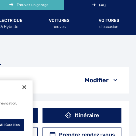
Trouvez un garage
FAQ
LECTRIQUE
VOITURES
VOITURES
& Hybride
neuves
d’occasion
L
Modifier
 navigation,
éphone
Itinéraire
All Cookies
r un devis
Prendre rendez-vous