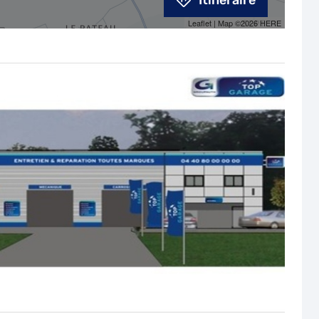
Itinéraire
Leaflet
| Map ©2026
HERE