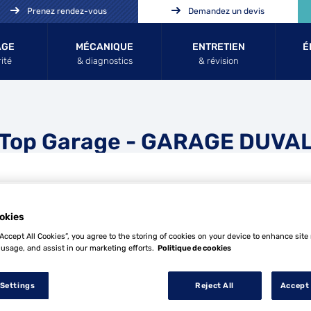
Prenez rendez-vous
Demandez un devis
AGE
MÉCANIQUE
ENTRETIEN
É
ité
& diagnostics
& révision
Top Garage - GARAGE DUVA
okies
“Accept All Cookies”, you agree to the storing of cookies on your device to enhance site
 usage, and assist in our marketing efforts.
Politique de cookies
Tél
 Settings
Reject All
Accept 
Demande