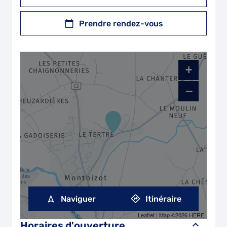
Prendre rendez-vous
+
−
Naviguer
Itinéraire
Leaflet
| Map ©2026
HERE
Horaires d'ouverture