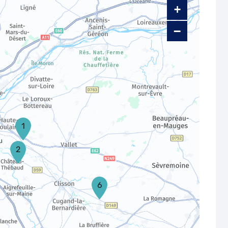
+
−
1
2
6