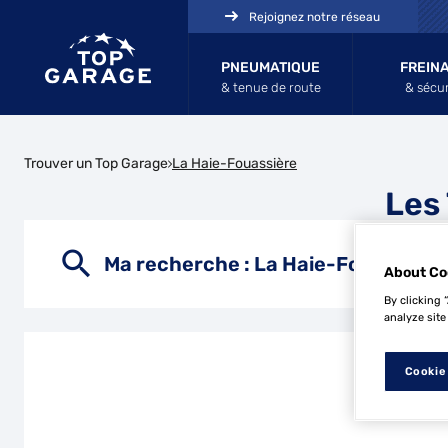
Rejoignez notre réseau
PNEUMATIQUE
FREIN
& tenue de route
& sécur
Trouver un Top Garage
La Haie-Fouassière
Les
Ma recherche :
La Haie-Fouassière
About Co
By clicking 
analyze site
Cookie