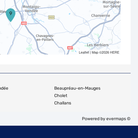
9
Leaflet
| Map ©2026
HERE
ndée
Beaupréau-en-Mauges
Cholet
Challans
Powered by
evermaps ©