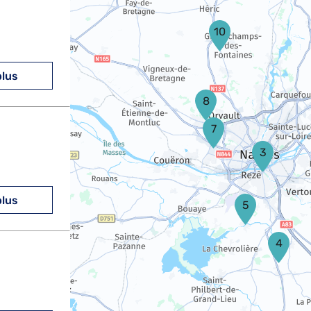
10
plus
8
7
3
plus
5
4