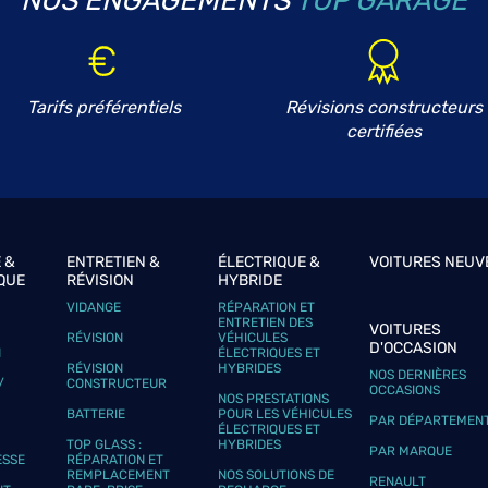
NOS ENGAGEMENTS
TOP GARAGE
Tarifs préférentiels
Révisions constructeurs
plus
certifiées
 &
ENTRETIEN &
ÉLECTRIQUE &
VOITURES NEUV
QUE
RÉVISION
HYBRIDE
VIDANGE
RÉPARATION ET
plus
ENTRETIEN DES
VOITURES
RÉVISION
VÉHICULES
D'OCCASION
N
ÉLECTRIQUES ET
RÉVISION
HYBRIDES
NOS DERNIÈRES
/
CONSTRUCTEUR
OCCASIONS
NOS PRESTATIONS
BATTERIE
POUR LES VÉHICULES
PAR DÉPARTEMEN
ÉLECTRIQUES ET
TOP GLASS :
HYBRIDES
PAR MARQUE
ESSE
RÉPARATION ET
REMPLACEMENT
NOS SOLUTIONS DE
RENAULT