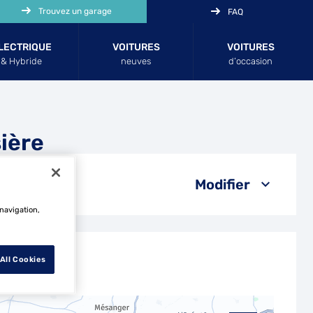
Trouvez un garage
FAQ
LECTRIQUE
VOITURES
VOITURES
& Hybride
neuves
d’occasion
ière
Modifier
 navigation,
All Cookies