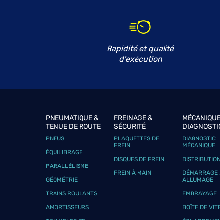
BP AUTO 44
6
43 Rue de Bretagne
44190 BOUSSAY
19.7 km
Ouvert 08:00 - 12:00 et 14:00 - 18:00
Rapidité et qualité
Téléphone
Voir 
d'exécution
PASSION AUTOMOBILES
7
9 Rue du Charron
44800 ST HERBLAIN
20.05
PNEUMATIQUE &
FREINAGE &
MÉCANIQUE
km
Ouvert 08:00 - 12:15 et 14:00 - 18:15
TENUE DE ROUTE
SÉCURITÉ
DIAGNOSTI
PNEUS
PLAQUETTES DE
DIAGNOSTIC
Téléphone
Voir 
FREIN
MÉCANIQUE
ÉQUILIBRAGE
DISQUES DE FREIN
DISTRIBUTIO
PARALLÉLISME
FREIN À MAIN
DÉMARRAGE 
AVENARD AUTOMOBILES
GÉOMÉTRIE
ALLUMAGE
8
TRAINS ROULANTS
EMBRAYAGE
Rue de Nantes
44880 SAUTRON
23.01
AMORTISSEURS
BOÎTE DE VIT
km
Ouvert 08:30 - 12:30 et 14:00 - 18:00