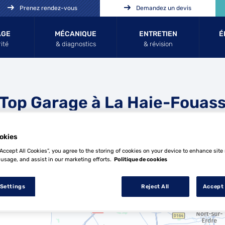
Prenez rendez-vous
Demandez un devis
AGE
MÉCANIQUE
ENTRETIEN
É
ité
& diagnostics
& révision
 Top Garage à La Haie-Fouass
okies
“Accept All Cookies”, you agree to the storing of cookies on your device to enhance site
 usage, and assist in our marketing efforts.
Politique de cookies
10 Top Garage à La Haie-Fouassière
 Settings
Reject All
Accept 