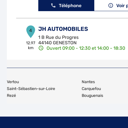
Téléphone
Voir 
JH AUTOMOBILES
4
1 B Rue du Progres
44140 GENESTON
12.97
km
Ouvert 09:00 - 12:30 et 14:00 - 18:30
Téléphone
Voir 
NHB AUTOMOBILES
5
Vertou
Nantes
4 T Rue du Plessis
Saint-Sébastien-sur-Loire
Carquefou
44860 PONT ST MARTIN
14.27
Rezé
Bouguenais
km
Ouvert 08:00 - 12:00 et 14:00 - 18:30
Téléphone
Voir 