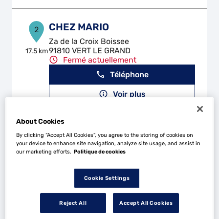
CHEZ MARIO
2
Za de la Croix Boissee
91810 VERT LE GRAND
17.5 km
Fermé actuellement
Téléphone
Voir plus
About Cookies
RENOV AUTOS
By clicking “Accept All Cookies”, you agree to the storing of cookies on
3
your device to enhance site navigation, analyze site usage, and assist in
24 Avenue Maurice Chevalier
our marketing efforts.
Politique de cookies
77330 OZOIR LE FERRIERE
23.41
km
Fermé actuellement
Cookie Settings
Téléphone
Voir plus
Reject All
Accept All Cookies