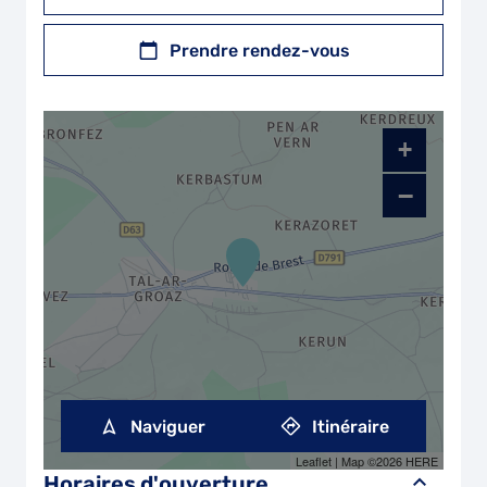
Prendre rendez-vous
+
−
Naviguer
Itinéraire
Leaflet
| Map ©2026
HERE
Horaires d'ouverture