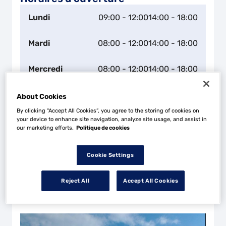
Lundi
09:00 - 12:00
14:00 - 18:00
Mardi
08:00 - 12:00
14:00 - 18:00
Mercredi
08:00 - 12:00
14:00 - 18:00
Jeudi
08:00 - 12:00
14:00 - 18:00
About Cookies
By clicking “Accept All Cookies”, you agree to the storing of cookies on
your device to enhance site navigation, analyze site usage, and assist in
Vendredi
08:00 - 12:00
14:00 - 18:00
our marketing efforts.
Politique de cookies
Samedi
08:00 - 12:00
Cookie Settings
Dimanche
Fermé
Reject All
Accept All Cookies
Horaires exceptionnels à venir