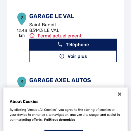
GARAGE LE VAL
2
Saint Benoit
83143 LE VAL
12.43
km
Fermé actuellement
Téléphone
Voir plus
GARAGE AXEL AUTOS
3
15 Rue du Cheval Blanc
83870 SIGNES
13.92
km
Fermé actuellement
About Cookies
Téléphone
By clicking “Accept All Cookies”, you agree to the storing of cookies on
your device to enhance site navigation, analyze site usage, and assist in
Voir plus
our marketing efforts.
Politique de cookies