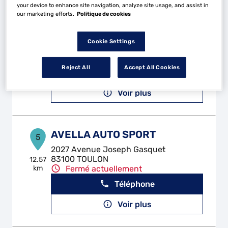
your device to enhance site navigation, analyze site usage, and assist in
our marketing efforts.
Politique de cookies
MECA DISTRIBUTION
4
Avenue Docteur Alfred Henry
Cookie Settings
83250 LA LONDE LES MAURES
9.19 km
Fermé actuellement
Reject All
Accept All Cookies
Téléphone
Voir plus
AVELLA AUTO SPORT
5
2027 Avenue Joseph Gasquet
83100 TOULON
12.57
km
Fermé actuellement
Téléphone
Voir plus