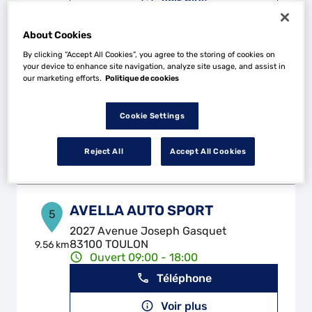
Voir plus
About Cookies
KF AUTO
By clicking “Accept All Cookies”, you agree to the storing of cookies on
4
your device to enhance site navigation, analyze site usage, and assist in
92 Avenue Ganzin
our marketing efforts.
Politique de cookies
83220 LE PRADET
9.34 km
Fermé aujourd'hui
Cookie Settings
Téléphone
Reject All
Accept All Cookies
Voir plus
AVELLA AUTO SPORT
5
2027 Avenue Joseph Gasquet
83100 TOULON
9.56 km
Ouvert 09:00 - 18:00
Téléphone
Voir plus