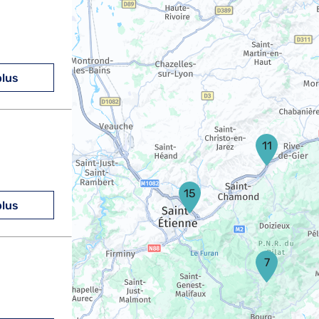
plus
11
15
plus
7