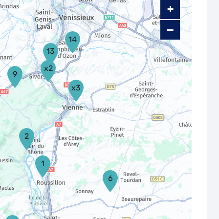
+
−
14
13
x2
9
x3
2
1
6