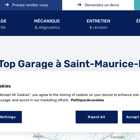
Prenez rendez-vous
Demandez un devis
AGE
MÉCANIQUE
ENTRETIEN
É
ité
& diagnostics
& révision
Top Garage à Saint-Maurice-l
l
okies
“Accept All Cookies”, you agree to the storing of cookies on your device to enhance site
 usage, and assist in our marketing efforts.
Politique de cookies
15 Top Garage à Saint-Maurice-l'Exil
 Settings
Reject All
Accept 