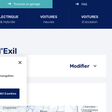
Trouvez un garage
FAQ
LECTRIQUE
VOITURES
VOITURES
& Hybride
neuves
d’occasion
'Exil
Modifier
 navigation,
All Cookies