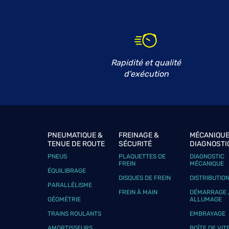
AUTOS PACT
6
108 Route de Jarcieu
38270 PACT
16.76
km
Fermé actuellement
Téléphone
Voir 
Rapidité et qualité
d'exécution
GARAGE CARROT MEYRIEUX
7
2 Route de Graix
42220 BOURG ARGENTAL
16.95
km
Fermé aujourd'hui
PNEUMATIQUE &
FREINAGE &
MÉCANIQUE
TENUE DE ROUTE
SÉCURITÉ
DIAGNOSTI
Téléphone
Voir 
PNEUS
PLAQUETTES DE
DIAGNOSTIC
FREIN
MÉCANIQUE
ÉQUILIBRAGE
DISQUES DE FREIN
DISTRIBUTIO
PARALLÉLISME
GONCALVES AUTOMOBILES
8
FREIN À MAIN
DÉMARRAGE 
GÉOMÉTRIE
ALLUMAGE
1293 Route de Beaucaire
69700 LOIRE SUR RHONE
18.43
TRAINS ROULANTS
EMBRAYAGE
km
Fermé aujourd'hui
AMORTISSEURS
BOÎTE DE VIT