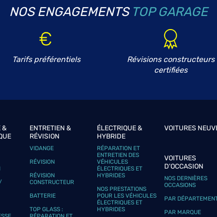
NOS ENGAGEMENTS
TOP GARAGE
plus
Tarifs préférentiels
Révisions constructeurs
certifiées
 &
ENTRETIEN &
ÉLECTRIQUE &
VOITURES NEUV
QUE
RÉVISION
HYBRIDE
plus
VIDANGE
RÉPARATION ET
ENTRETIEN DES
VOITURES
RÉVISION
VÉHICULES
D'OCCASION
N
ÉLECTRIQUES ET
RÉVISION
HYBRIDES
NOS DERNIÈRES
/
CONSTRUCTEUR
OCCASIONS
NOS PRESTATIONS
BATTERIE
POUR LES VÉHICULES
PAR DÉPARTEMEN
ÉLECTRIQUES ET
TOP GLASS :
HYBRIDES
PAR MARQUE
ESSE
RÉPARATION ET