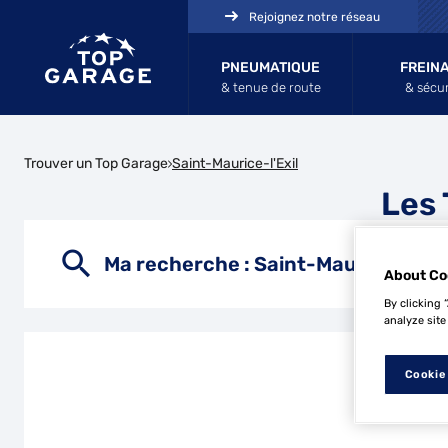
Rejoignez notre réseau
PNEUMATIQUE
FREIN
& tenue de route
& sécur
Trouver un Top Garage
Saint-Maurice-l'Exil
Les 
Ma recherche :
Saint-Maurice-l'Exi
About Co
By clicking 
analyze site
Cookie