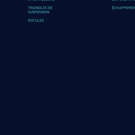
Téléphone
Voir 
TRIANGLES DE
ÉCHAPPEME
SUSPENSION
ROTULES
NA MOTORSPORT
9
72 RUE DES ARTISANS
69700 ECHALAS
18.57
km
Fermé actuellement
Téléphone
Voir 
MGS AUTO
10
8 IMPASSE RODET
38200 CHUZELLES
19.1 km
Fermé aujourd'hui
Téléphone
Voir 