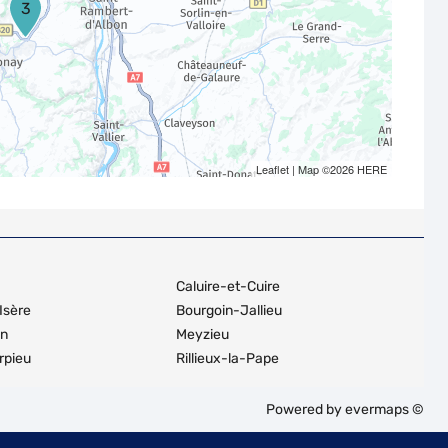
3
Leaflet
| Map ©2026
HERE
Caluire-et-Cuire
Isère
Bourgoin-Jallieu
in
Meyzieu
rpieu
Rillieux-la-Pape
Powered by
evermaps ©