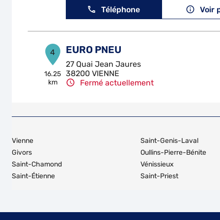
Téléphone
Voir 
EURO PNEU
4
27 Quai Jean Jaures
38200 VIENNE
16.25
km
Fermé actuellement
Téléphone
Voir 
AVENIR AUTO
5
Vienne
Saint-Genis-Laval
79 Route de Berardier
Givors
Oullins-Pierre-Bénite
38200 JARDIN
16.63
Saint-Chamond
Vénissieux
km
Fermé aujourd'hui
Saint-Étienne
Saint-Priest
Téléphone
Voir 