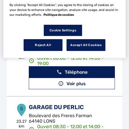
Téléphone
By clicking “Accept All Cookies”, you agree to the storing of cookies on
your device to enhance site navigation, analyze site usage, and assist in
Voir plus
our marketing efforts.
Politique de cookies
Cookie Settings
GARAGE 2000
4
Reject All
Accept All Cookies
Route de Mauleon
64470 TROIS VILLES
22.94
km
Ouvert 08:00 - 12:00 et 14:00 -
19:00
Téléphone
Voir plus
GARAGE DU PERLIC
5
Boulevard des Freres Farman
64140 LONS
23.27
km
Ouvert 08:30 - 12:00 et 14:00 -