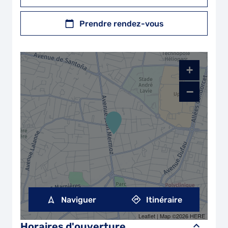
Prendre rendez-vous
+
−
Naviguer
Itinéraire
Leaflet
| Map ©2026
HERE
Horaires d'ouverture