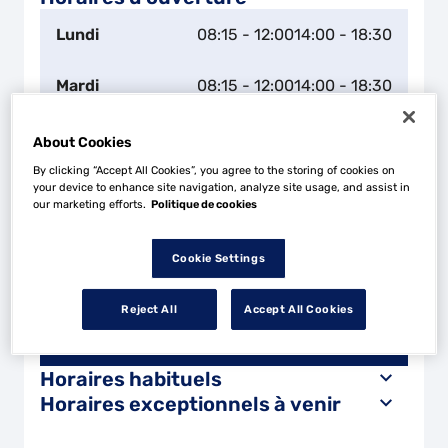
Lundi
08:15 - 12:00
14:00 - 18:30
Mardi
08:15 - 12:00
14:00 - 18:30
Mercredi
08:15 - 12:00
14:00 - 18:30
About Cookies
By clicking “Accept All Cookies”, you agree to the storing of cookies on
Jeudi
08:15 - 12:00
14:00 - 18:30
your device to enhance site navigation, analyze site usage, and assist in
our marketing efforts.
Politique de cookies
Vendredi
08:15 - 12:00
14:00 - 18:30
Cookie Settings
Samedi
Fermé
Reject All
Accept All Cookies
Dimanche
Fermé
Horaires habituels
Horaires exceptionnels à venir