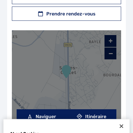
Prendre rendez-vous
+
−
Naviguer
Itinéraire
Leaflet
| Map ©2026
HERE
Horaires d'ouverture