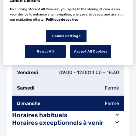
About Cookies
By clicking “Accept All Cookies”, you agree to the storing of cookies on
Lundi
09:00 - 12:00
14:00 - 18:30
your device to enhance site navigation, analyze site usage, and assist in
our marketing efforts.
Politique de cookies
Mardi
09:00 - 12:00
14:00 - 18:30
Cookie Settings
Mercredi
09:00 - 12:00
14:00 - 18:30
Reject All
Accept All Cookies
Jeudi
09:00 - 12:00
14:00 - 18:30
Vendredi
09:00 - 12:00
14:00 - 18:30
Samedi
Fermé
Dimanche
Fermé
Horaires habituels
Horaires exceptionnels à venir