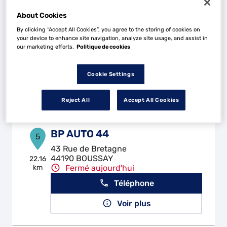
About Cookies
GARAGE PASCAL BREBION
4
By clicking “Accept All Cookies”, you agree to the storing of cookies on
La Bretonniere
your device to enhance site navigation, analyze site usage, and assist in
44690 MAISDON SUR SEVRE
our marketing efforts.
Politique de cookies
20.88
km
Fermé aujourd'hui
Téléphone
Cookie Settings
Voir plus
Reject All
Accept All Cookies
BP AUTO 44
5
43 Rue de Bretagne
44190 BOUSSAY
22.16
km
Fermé aujourd'hui
Téléphone
Voir plus