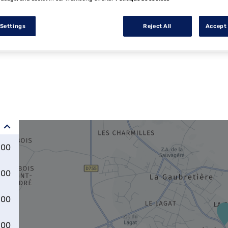
 Settings
Reject All
Accept 
:00
:00
:00
:00