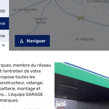
:00
rmé
rmé
Naviguer
rques, membre du réseau
 l'entretien de votre
ropose toutes les
constructeur, vidange,
batterie, montage et
s... L'équipe GARAGE
s marques.