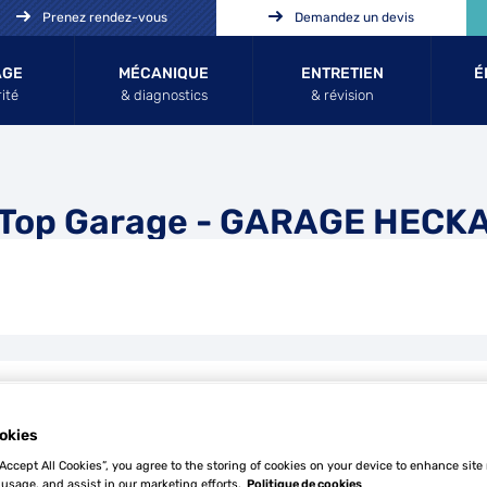
Prenez rendez-vous
Demandez un devis
AGE
MÉCANIQUE
ENTRETIEN
É
ité
& diagnostics
& révision
Top Garage - GARAGE HECK
Tél
okies
“Accept All Cookies”, you agree to the storing of cookies on your device to enhance site
Demande
 usage, and assist in our marketing efforts.
Politique de cookies