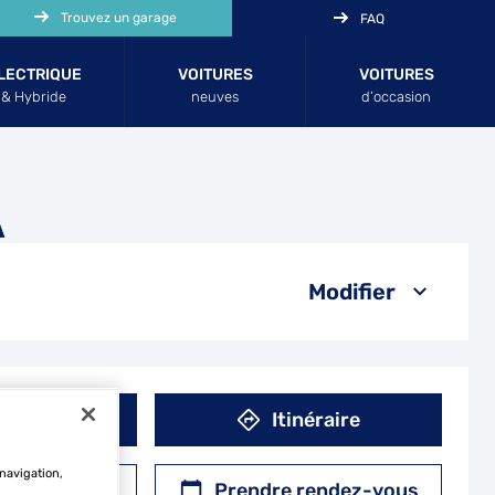
Trouvez un garage
FAQ
LECTRIQUE
VOITURES
VOITURES
& Hybride
neuves
d’occasion
A
Modifier
éphone
Itinéraire
 navigation,
r un devis
Prendre rendez-vous