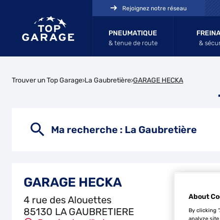
Rejoignez notre réseau
PNEUMATIQUE
FREIN
& tenue de route
& sécur
Trouver un Top Garage
La Gaubretière
GARAGE HECKA
Ma recherche :
La Gaubretière
GARAGE HECKA
About Co
4 rue des Alouettes
85130 LA GAUBRETIERE
By clicking 
analyze site