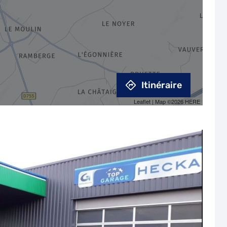
Itinéraire
Leaflet
| Map ©2026
HERE