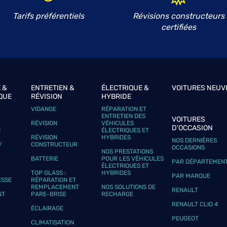
Tarifs préférentiels
Révisions constructeurs
certifiées
 &
ENTRETIEN &
ÉLECTRIQUE &
VOITURES NEUV
QUE
RÉVISION
HYBRIDE
VIDANGE
RÉPARATION ET
ENTRETIEN DES
VOITURES
RÉVISION
VÉHICULES
D'OCCASION
N
ÉLECTRIQUES ET
RÉVISION
HYBRIDES
NOS DERNIÈRES
/
CONSTRUCTEUR
OCCASIONS
NOS PRESTATIONS
BATTERIE
POUR LES VÉHICULES
PAR DÉPARTEMEN
ÉLECTRIQUES ET
TOP GLASS :
HYBRIDES
PAR MARQUE
ESSE
RÉPARATION ET
REMPLACEMENT
NOS SOLUTIONS DE
RENAULT
NT
PARE-BRISE
RECHARGE
RENAULT CLIO 4
ÉCLAIRAGE
PEUGEOT
CLIMATISATION