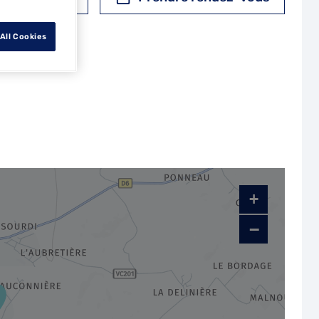
All Cookies
+
−