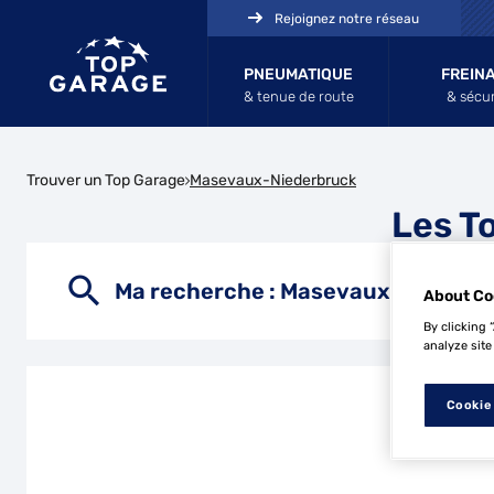
Rejoignez notre réseau
PNEUMATIQUE
FREIN
& tenue de route
& sécur
Trouver un Top Garage
Masevaux-Niederbruck
Les T
Ma recherche :
Masevaux-Niederb
About Co
By clicking 
analyze site
Cookie