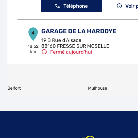
Téléphone
Voir 
GARAGE DE LA HARDOYE
4
19 B Rue d'Alsace
88160 FRESSE SUR MOSELLE
18.52
km
Fermé aujourd'hui
Téléphone
Voir 
CARROSSERIE ULTIME 68
5
Belfort
Mulhouse
6 Rue de l'Oberwald
68500 ISSENHEIM
22.64
km
Fermé aujourd'hui
Téléphone
Voir 