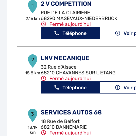
2 V COMPETITION
1
RUE DE LA CLAIRIERE
68290 MASEVAUX-NIEDERBRUCK
2.16 km
Fermé aujourd'hui
Téléphone
Voir 
LNV MECANIQUE
2
32 Rue d'Alsace
68210 CHAVANNES SUR L ETANG
15.8 km
Fermé aujourd'hui
Téléphone
Voir 
SERVICES AUTOS 68
3
18 Rue de Belfort
68210 DANNEMARIE
18.19
km
Fermé aujourd'hui