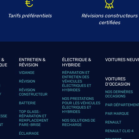
Tarifs préférentiels
Révisions constructeurs
certifiées
plus
 &
ENTRETIEN &
ÉLECTRIQUE &
VOITURES NEUV
QUE
RÉVISION
HYBRIDE
VIDANGE
RÉPARATION ET
ENTRETIEN DES
VOITURES
RÉVISION
VÉHICULES
D'OCCASION
N
ÉLECTRIQUES ET
plus
RÉVISION
HYBRIDES
NOS DERNIÈRES
/
CONSTRUCTEUR
OCCASIONS
NOS PRESTATIONS
BATTERIE
POUR LES VÉHICULES
PAR DÉPARTEMEN
ÉLECTRIQUES ET
TOP GLASS :
HYBRIDES
PAR MARQUE
ESSE
RÉPARATION ET
REMPLACEMENT
NOS SOLUTIONS DE
RENAULT
NT
PARE-BRISE
RECHARGE
RENAULT CLIO 4
ÉCLAIRAGE