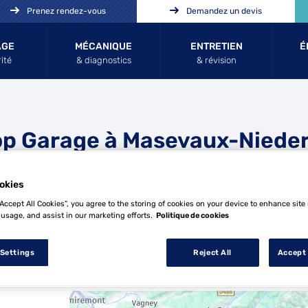
Prenez rendez-vous
Demandez un devis
AGE
MÉCANIQUE
ENTRETIEN
É
ité
& diagnostics
& révision
op Garage à Masevaux-Niede
ruck
okies
“Accept All Cookies”, you agree to the storing of cookies on your device to enhance site
 usage, and assist in our marketing efforts.
Politique de cookies
 Settings
Reject All
Accept 
9 Top Garage à Masevaux-Niederbruck