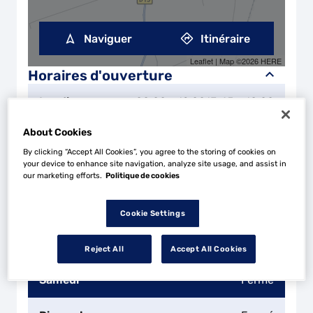
Naviguer
Itinéraire
Leaflet
| Map ©2026
HERE
Horaires d'ouverture
Lundi
08:00 - 12:00
13:45 - 18:00
About Cookies
Mardi
08:00 - 12:00
13:45 - 18:00
By clicking “Accept All Cookies”, you agree to the storing of cookies on
your device to enhance site navigation, analyze site usage, and assist in
Mercredi
08:00 - 12:00
13:45 - 18:00
our marketing efforts.
Politique de cookies
Jeudi
08:00 - 12:00
13:45 - 18:00
Cookie Settings
Vendredi
08:00 - 12:00
13:45 - 17:00
Reject All
Accept All Cookies
Samedi
Fermé