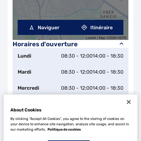
Naviguer
Itinéraire
Leaflet
| Map ©2026
HERE
Horaires d'ouverture
Lundi
08:30 - 12:00
14:00 - 18:30
Mardi
08:30 - 12:00
14:00 - 18:30
Mercredi
08:30 - 12:00
14:00 - 18:30
Jeudi
08:30 - 12:00
14:00 - 18:30
About Cookies
By clicking “Accept All Cookies”, you agree to the storing of cookies on
Vendredi
08:30 - 12:00
14:00 - 18:30
your device to enhance site navigation, analyze site usage, and assist in
our marketing efforts.
Politique de cookies
Samedi
09:00 - 13:00