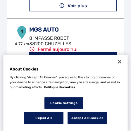
Voir plus
MGS AUTO
4
8 IMPASSE RODET
38200 CHUZELLES
4.77 km
Fermé aujourd'hui
Téléphone
About Cookies
Voir plus
By clicking “Accept All Cookies”, you agree to the storing of cookies on
your device to enhance site navigation, analyze site usage, and assist in
our marketing efforts.
Politique de cookies
EURO PNEU
5
27 Quai Jean Jaures
Cookie Settings
38200 VIENNE
6.86 km
Fermé aujourd'hui
Reject All
Accept All Cookies
Téléphone