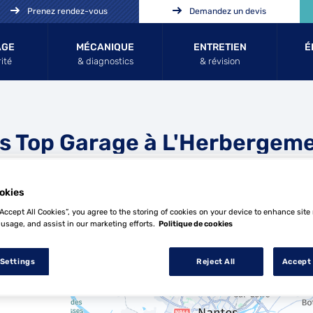
Prenez rendez-vous
Demandez un devis
AGE
MÉCANIQUE
ENTRETIEN
É
ité
& diagnostics
& révision
s Top Garage à L'Herbergem
okies
“Accept All Cookies”, you agree to the storing of cookies on your device to enhance site
 usage, and assist in our marketing efforts.
Politique de cookies
11 Top Garage à L'Herbergement
 Settings
Reject All
Accept 