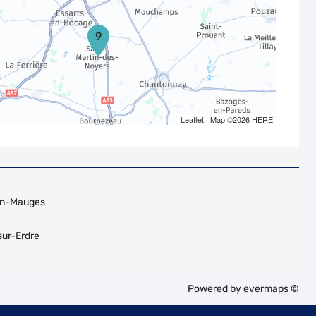
9
Leaflet
| Map ©2026
HERE
en-Mauges
sur-Erdre
Powered by
evermaps ©