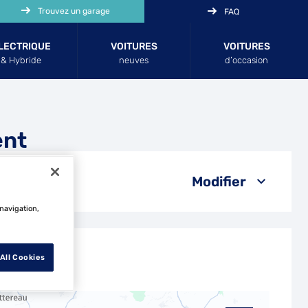
Trouvez un garage
FAQ
LECTRIQUE
VOITURES
VOITURES
& Hybride
neuves
d’occasion
ent
Modifier
 navigation,
All Cookies