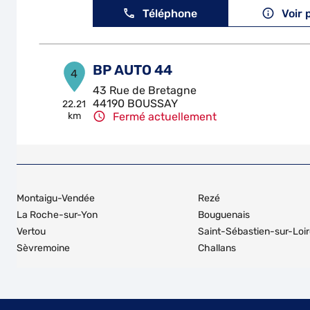
Téléphone
Voir 
BP AUTO 44
4
43 Rue de Bretagne
44190 BOUSSAY
22.21
km
Fermé actuellement
Téléphone
Voir 
UTILEO
5
Montaigu-Vendée
Rezé
106 Rue Jacques-Yves Cousteau
La Roche-sur-Yon
Bouguenais
85000 MOUILLERON LE CAPTIF
22.42
Vertou
Saint-Sébastien-sur-Loi
km
Fermé actuellement
Sèvremoine
Challans
Téléphone
Voir 