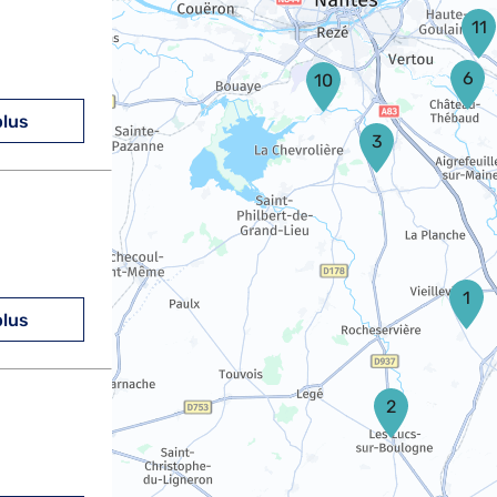
11
6
10
plus
3
1
plus
2