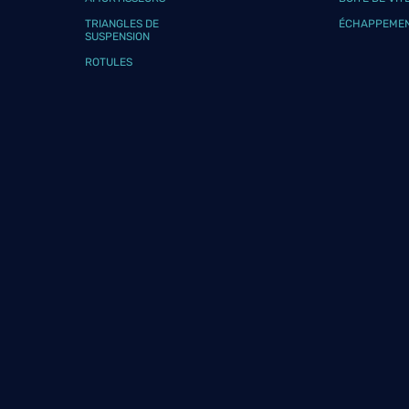
Téléphone
Voir 
TRIANGLES DE
ÉCHAPPEME
SUSPENSION
ROTULES
GARAGE RIPAUD
9
Rue de la Cornillere
85140 ST MARTIN DES NOYERS
26.02
km
Fermé actuellement
Téléphone
Voir 
NHB AUTOMOBILES
10
4 T Rue du Plessis
44860 PONT ST MARTIN
28.21
km
Fermé actuellement
Téléphone
Voir 