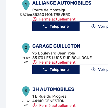
ALLIANCE AUTOMOBILES
1
Route de Montaigu
85260 MONTREVERD
3.87 km
Fermé actuellement
Téléphone
Voir 
GARAGE GUILLOTON
2
93 Boulevard Jean Yole
85170 LES LUCS SUR BOULOGNE
11.49
km
Fermé actuellement
Téléphone
Voir 
JH AUTOMOBILES
3
1 B Rue du Progres
44140 GENESTON
20.76
km
Fermé actuellement