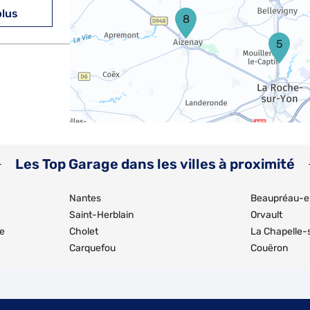
plus
8
5
plus
Les Top Garage dans les villes à proximité
Nantes
Beaupréau-
Saint-Herblain
Orvault
re
Cholet
La Chapelle-
Carquefou
Couëron
plus