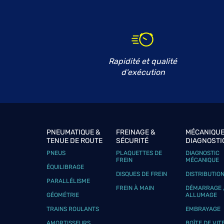
GARAGE PASCAL BREBION
6
La Bretonniere
44690 MAISDON SUR SEVRE
23.9 km
Fermé actuellement
Téléphone
Voir 
Rapidité et qualité
d'exécution
GARAGE HECKA
7
4 rue des Alouettes
85130 LA GAUBRETIERE
24.55
km
Fermé actuellement
PNEUMATIQUE &
FREINAGE &
MÉCANIQUE
TENUE DE ROUTE
SÉCURITÉ
DIAGNOSTI
Téléphone
Voir 
PNEUS
PLAQUETTES DE
DIAGNOSTIC
FREIN
MÉCANIQUE
ÉQUILIBRAGE
DISQUES DE FREIN
DISTRIBUTIO
PARALLÉLISME
CARROSSERIE FISSON
8
FREIN À MAIN
DÉMARRAGE 
GÉOMÉTRIE
ALLUMAGE
6 Route de Challans
85190 AIZENAY
25.73
TRAINS ROULANTS
EMBRAYAGE
km
Fermé actuellement
AMORTISSEURS
BOÎTE DE VIT