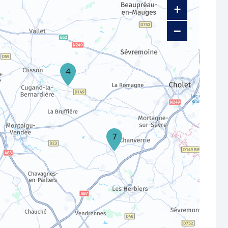
+
−
4
7