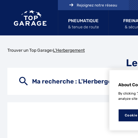
Rejoignez notre réseau
PNEUMATIQUE
FREIN
& tenue de route
& sécur
Trouver un Top Garage
L'Herbergement
Le
Ma recherche :
L'Herbergement
About Co
By clicking 
analyze site
Cookie