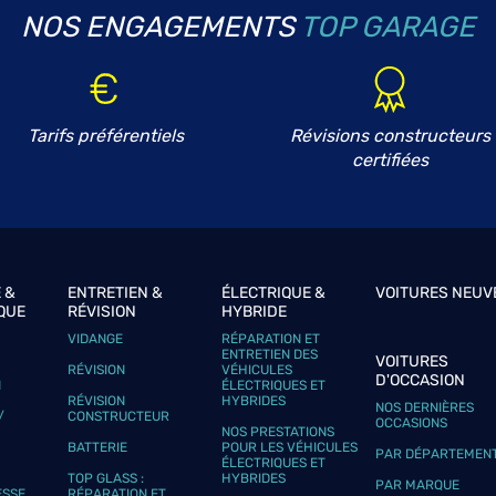
NOS ENGAGEMENTS
TOP GARAGE
plus
Tarifs préférentiels
Révisions constructeurs
certifiées
 &
ENTRETIEN &
ÉLECTRIQUE &
VOITURES NEUV
QUE
RÉVISION
HYBRIDE
plus
VIDANGE
RÉPARATION ET
ENTRETIEN DES
VOITURES
RÉVISION
VÉHICULES
D'OCCASION
N
ÉLECTRIQUES ET
RÉVISION
HYBRIDES
NOS DERNIÈRES
/
CONSTRUCTEUR
OCCASIONS
NOS PRESTATIONS
BATTERIE
POUR LES VÉHICULES
PAR DÉPARTEMEN
ÉLECTRIQUES ET
TOP GLASS :
HYBRIDES
PAR MARQUE
ESSE
RÉPARATION ET