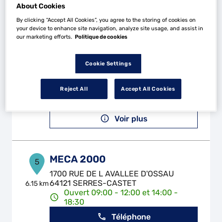
Voir plus
About Cookies
By clicking “Accept All Cookies”, you agree to the storing of cookies on
your device to enhance site navigation, analyze site usage, and assist in
our marketing efforts.
Politique de cookies
GARAGE LAMUDE
4
15 avenue de Montardon
Cookie Settings
64000 PAU
5.07 km
Ouvert 08:15 - 12:00 et 14:00 -
18:30
Reject All
Accept All Cookies
Téléphone
Voir plus
MECA 2000
5
1700 RUE DE L AVALLEE D'OSSAU
64121 SERRES-CASTET
6.15 km
Ouvert 09:00 - 12:00 et 14:00 -
18:30
Téléphone