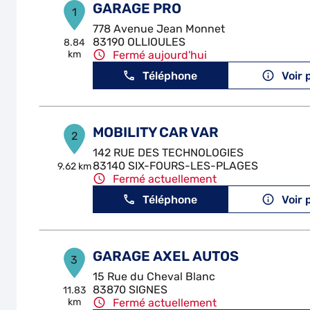
GARAGE PRO
1
778 Avenue Jean Monnet
83190 OLLIOULES
8.84
km
Fermé aujourd'hui
Téléphone
Voir 
MOBILITY CAR VAR
2
142 RUE DES TECHNOLOGIES
83140 SIX-FOURS-LES-PLAGES
9.62 km
Fermé actuellement
Téléphone
Voir 
GARAGE AXEL AUTOS
3
15 Rue du Cheval Blanc
83870 SIGNES
11.83
km
Fermé actuellement