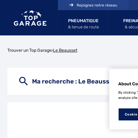
Rejoignez notre réseau
PNEUMATIQUE
FREIN
& tenue de route
& sécur
Trouver un Top Garage
Le Beausset
Ma recherche :
Le Beausset
About Co
By clicking 
analyze site
Cookie