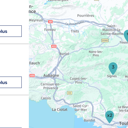
plus
3
plus
x2