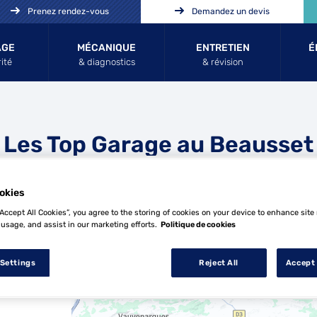
Prenez rendez-vous
Demandez un devis
AGE
MÉCANIQUE
ENTRETIEN
É
ité
& diagnostics
& révision
Les Top Garage au Beausset
okies
“Accept All Cookies”, you agree to the storing of cookies on your device to enhance site
 usage, and assist in our marketing efforts.
Politique de cookies
9 Top Garage au Beausset
 Settings
Reject All
Accept 