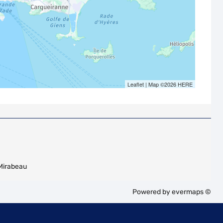
Leaflet
| Map ©2026
HERE
Mirabeau
Powered by
evermaps ©