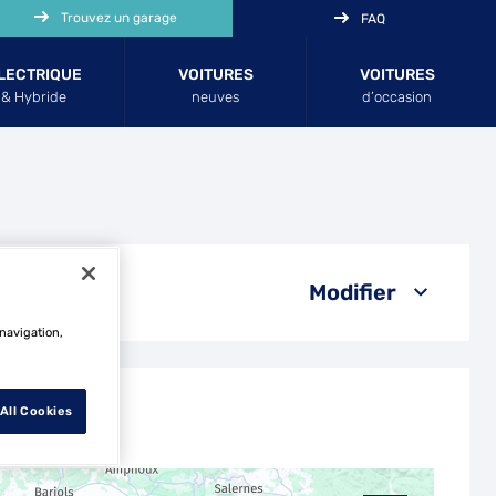
Trouvez un garage
FAQ
LECTRIQUE
VOITURES
VOITURES
& Hybride
neuves
d’occasion
Modifier
 navigation,
All Cookies