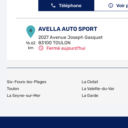
Téléphone
Voir 
AVELLA AUTO SPORT
4
2027 Avenue Joseph Gasquet
83100 TOULON
16.62
km
Fermé aujourd'hui
Téléphone
Voir 
GARAGE DU TOUCAS
5
Six-Fours-les-Plages
La Ciotat
24 Chemin des Langoustes
Toulon
La Valette-du-Var
83210 SOLLIES TOUCAS
18.74
La Seyne-sur-Mer
La Garde
km
Fermé aujourd'hui
Téléphone
Voir 