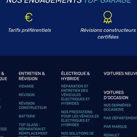
NOS ENGAGEMENTS
TOP GARAGE
Tarifs préférentiels
Révisions constructeurs
plus
certifiées
 &
ENTRETIEN &
ÉLECTRIQUE &
VOITURES NEUV
QUE
RÉVISION
HYBRIDE
VIDANGE
RÉPARATION ET
plus
ENTRETIEN DES
VOITURES
RÉVISION
VÉHICULES
D'OCCASION
N
ÉLECTRIQUES ET
RÉVISION
HYBRIDES
NOS DERNIÈRES
/
CONSTRUCTEUR
OCCASIONS
NOS PRESTATIONS
BATTERIE
POUR LES VÉHICULES
PAR DÉPARTEMEN
ÉLECTRIQUES ET
TOP GLASS :
HYBRIDES
PAR MARQUE
ESSE
RÉPARATION ET
REMPLACEMENT
NOS SOLUTIONS DE
RENAULT