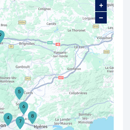
+
−
9
5
6
8
4
7