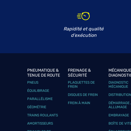
FL AUTO
6
585 Rue Dominique Larrey
83210 LA FARLEDE
20.74
km
Fermé aujourd'hui
Rapidité et qualité
Téléphone
Voir 
d'exécution
KF AUTO
7
92 Avenue Ganzin
83220 LE PRADET
21.42
PNEUMATIQUE &
FREINAGE &
MÉCANIQUE
km
Fermé aujourd'hui
TENUE DE ROUTE
SÉCURITÉ
DIAGNOSTI
PNEUS
PLAQUETTES DE
DIAGNOSTIC
Téléphone
Voir 
FREIN
MÉCANIQUE
ÉQUILIBRAGE
DISQUES DE FREIN
DISTRIBUTIO
PARALLÉLISME
FREIN À MAIN
DÉMARRAGE 
GARAGE SAINT GERVAIS
GÉOMÉTRIE
ALLUMAGE
8
TRAINS ROULANTS
EMBRAYAGE
1207 Route de Toulon
83400 HYERES
25.01
AMORTISSEURS
BOÎTE DE VIT
km
Fermé actuellement