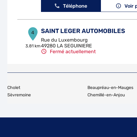
Téléphone
Voir 
SAINT LEGER AUTOMOBILES
4
Rue du Luxembourg
49280 LA SEGUINIERE
3.81 km
Fermé actuellement
Téléphone
Voir 
GARAGE CHATELAIN
5
Cholet
Beaupréau-en-Mauges
111 - 113 Rue d'Alsace
Sèvremoine
Chemillé-en-Anjou
49300 CHOLET
4.55 km
Fermé actuellement
Téléphone
Voir 