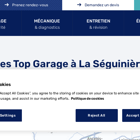
Prenez rendez-vous
Demandez un devis
AGE
MÉCANIQUE
ENTRETIEN
É
ité
& diagnostics
& révision
es Top Garage à La Séguiniè
okies
“Accept All Cookies”, you agree to the storing of cookies on your device to enhance site
 usage, and assist in our marketing efforts.
Politique de cookies
 Settings
Reject All
Accept 
15 Top Garage à La Séguinière