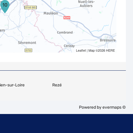
10
Leaflet
| Map ©2026
HERE
ien-sur-Loire
Rezé
Powered by
evermaps ©