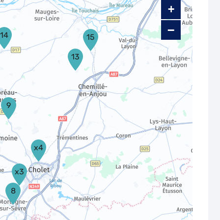
+
−
14
15
13
9
x4
x3
8