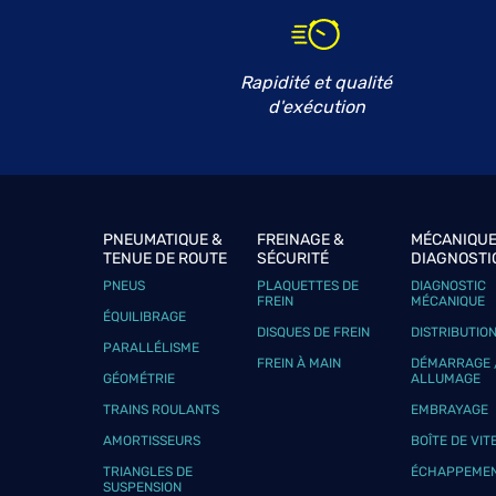
CHOLET GPL AUTOMOBILES
6
83 rue Sadi Carnot
49300 CHOLET
5.34 km
Rapidité et qualité
Fermé aujourd'hui
d'exécution
Téléphone
Voir 
LS AUTO PREMIUM
7
PNEUMATIQUE &
FREINAGE &
MÉCANIQUE
7 RUE DE LANGEAIS
TENUE DE ROUTE
SÉCURITÉ
DIAGNOSTI
49300 CHOLET
5.95 km
Fermé aujourd'hui
PNEUS
PLAQUETTES DE
DIAGNOSTIC
FREIN
MÉCANIQUE
Téléphone
Voir 
ÉQUILIBRAGE
DISQUES DE FREIN
DISTRIBUTIO
PARALLÉLISME
FREIN À MAIN
DÉMARRAGE 
GÉOMÉTRIE
ALLUMAGE
GARAGE LANDREAU
TRAINS ROULANTS
EMBRAYAGE
8
LE CHANT DU BARDE
AMORTISSEURS
BOÎTE DE VIT
85290 MORTAGNE SUR SEVRE
7.61 km
TRIANGLES DE
ÉCHAPPEME
Fermé actuellement
SUSPENSION