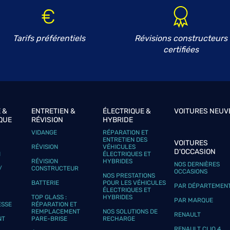
Tarifs préférentiels
Révisions constructeurs
certifiées
plus
 &
ENTRETIEN &
ÉLECTRIQUE &
VOITURES NEUV
QUE
RÉVISION
HYBRIDE
VIDANGE
RÉPARATION ET
ENTRETIEN DES
VOITURES
plus
RÉVISION
VÉHICULES
D'OCCASION
N
ÉLECTRIQUES ET
RÉVISION
HYBRIDES
NOS DERNIÈRES
/
CONSTRUCTEUR
OCCASIONS
NOS PRESTATIONS
BATTERIE
POUR LES VÉHICULES
PAR DÉPARTEMEN
ÉLECTRIQUES ET
TOP GLASS :
HYBRIDES
PAR MARQUE
ESSE
RÉPARATION ET
REMPLACEMENT
NOS SOLUTIONS DE
RENAULT
NT
PARE-BRISE
RECHARGE
RENAULT CLIO 4