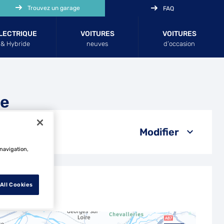
Trouvez un garage
FAQ
LECTRIQUE
VOITURES
VOITURES
& Hybride
neuves
d’occasion
re
Modifier
 navigation,
All Cookies