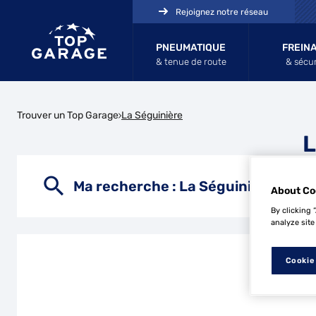
Rejoignez notre réseau
PNEUMATIQUE
FREIN
& tenue de route
& sécur
Trouver un Top Garage
La Séguinière
L
Ma recherche :
La Séguinière
About Co
By clicking 
analyze site
Cookie