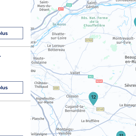
plus
T
plus
12
11