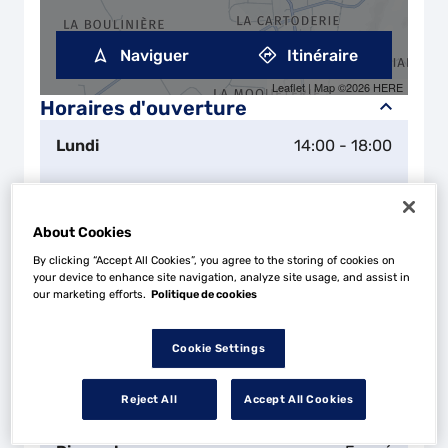
Naviguer
Itinéraire
Leaflet
| Map ©2026
HERE
Horaires d'ouverture
Lundi
14:00 - 18:00
Mardi
08:30 - 12:30
14:00 - 18:00
About Cookies
Mercredi
08:30 - 12:30
14:00 - 18:00
By clicking “Accept All Cookies”, you agree to the storing of cookies on
your device to enhance site navigation, analyze site usage, and assist in
our marketing efforts.
Politique de cookies
Jeudi
08:30 - 12:30
14:00 - 18:00
Vendredi
08:30 - 12:30
14:00 - 18:00
Cookie Settings
Samedi
08:00 - 12:00
Reject All
Accept All Cookies