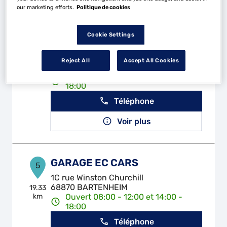
Voir plus
our marketing efforts.
Politique de cookies
Cookie Settings
2JC
4
18 Route de Thann
Reject All
Accept All Cookies
68130 ALTKIRCH
18.9 km
Ouvert 08:30 - 12:30 et 13:30 -
18:00
Téléphone
Voir plus
GARAGE EC CARS
5
1C rue Winston Churchill
68870 BARTENHEIM
19.33
km
Ouvert 08:00 - 12:00 et 14:00 -
18:00
Téléphone