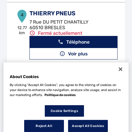
THIERRY PNEUS
4
7 Rue DU PETIT CHANTILLY
60510 BRESLES
12.77
km
Fermé actuellement
Téléphone
Voir plus
CREIL MECA
About Cookies
5
By clicking “Accept All Cookies”, you agree to the storing of cookies on
786 Avenue du Tremblay
your device to enhance site navigation, analyze site usage, and assist in
60100 CREIL
13.51
our marketing efforts.
Politique de cookies
km
Fermé aujourd'hui
Téléphone
Cookie Settings
Voir plus
Reject All
Accept All Cookies