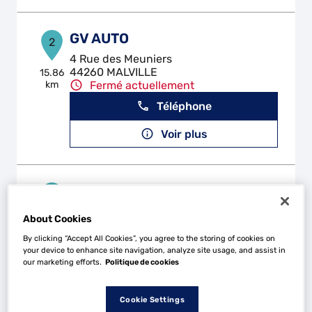
GV AUTO
2
4 Rue des Meuniers
44260 MALVILLE
15.86
km
Fermé actuellement
Téléphone
Voir plus
AUTHENTIC AUTOMOBILES
3
Zac des Tunieres
About Cookies
44119 GRANDCHAMP DES FONTAINES
16.82
km
Fermé aujourd'hui
By clicking “Accept All Cookies”, you agree to the storing of cookies on
your device to enhance site navigation, analyze site usage, and assist in
Téléphone
our marketing efforts.
Politique de cookies
Voir plus
Cookie Settings