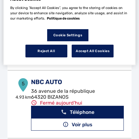
By clicking “Accept All Cookies”, you agree to the storing of cookies on
GARAGE DU PERLIC
your device to enhance site navigation, analyze site usage, and assist in
4
our marketing efforts.
Politique de cookies
Boulevard des Freres Farman
64140 LONS
3.32 km
Fermé aujourd'hui
Cookie Settings
Téléphone
Reject All
Accept All Cookies
Voir plus
NBC AUTO
5
36 avenue de la république
64320 BIZANOS
4.93 km
Fermé aujourd'hui
Téléphone
Voir plus