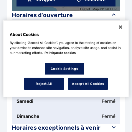
Leaflet
| Map ©2026
HERE
Horaires d'ouverture
Lundi
09:00 - 12:00
14:00 - 18:30
About Cookies
Mardi
09:00 - 12:00
14:00 - 18:30
By clicking “Accept All Cookies”, you agree to the storing of cookies on
your device to enhance site navigation, analyze site usage, and assist in
our marketing efforts.
Politique de cookies
Mercredi
09:00 - 12:00
14:00 - 18:30
Cookie Settings
Jeudi
09:00 - 12:00
14:00 - 18:30
Reject All
Accept All Cookies
Vendredi
09:00 - 12:00
14:00 - 18:30
Samedi
Fermé
Dimanche
Fermé
Horaires exceptionnels à venir