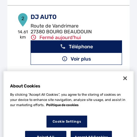
DJ AUTO
2
Route de Vandrimare
27380 BOURG BEAUDOUIN
14.61
km
Fermé aujourd'hui
Téléphone
Voir plus
GARAGE FLEURY GUILLAUME
3
About Cookies
21 Rue Deve
By clicking “Accept All Cookies”, you agree to the storing of cookies on
76500 ROUEN
15.03
your device to enhance site navigation, analyze site usage, and assist in
km
Fermé actuellement
our marketing efforts.
Politique de cookies
Téléphone
Cookie Settings
Voir plus