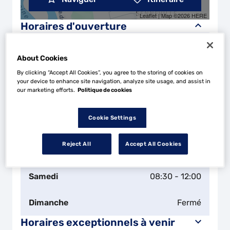
Leaflet
| Map ©2026
HERE
Horaires d'ouverture
Lundi
08:30 - 12:00
14:00 - 18:00
About Cookies
Mardi
08:30 - 12:00
14:00 - 18:00
By clicking “Accept All Cookies”, you agree to the storing of cookies on
your device to enhance site navigation, analyze site usage, and assist in
our marketing efforts.
Politique de cookies
Mercredi
08:30 - 12:00
14:00 - 18:00
Cookie Settings
Jeudi
08:30 - 12:00
14:00 - 18:00
Reject All
Accept All Cookies
Vendredi
08:30 - 12:00
14:00 - 18:00
Samedi
08:30 - 12:00
Dimanche
Fermé
Horaires exceptionnels à venir