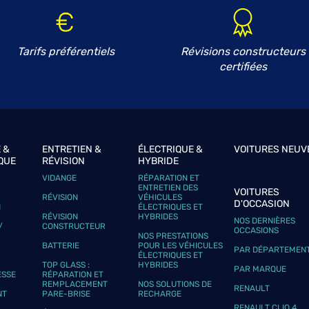
Tarifs préférentiels
Révisions constructeurs
certifiées
plus
 &
ENTRETIEN &
ÉLECTRIQUE &
VOITURES NEUV
QUE
RÉVISION
HYBRIDE
VIDANGE
RÉPARATION ET
ENTRETIEN DES
VOITURES
plus
RÉVISION
VÉHICULES
D'OCCASION
N
ÉLECTRIQUES ET
RÉVISION
HYBRIDES
NOS DERNIÈRES
/
CONSTRUCTEUR
OCCASIONS
NOS PRESTATIONS
BATTERIE
POUR LES VÉHICULES
PAR DÉPARTEMEN
ÉLECTRIQUES ET
TOP GLASS :
HYBRIDES
PAR MARQUE
ESSE
RÉPARATION ET
REMPLACEMENT
NOS SOLUTIONS DE
RENAULT
NT
PARE-BRISE
RECHARGE
RENAULT CLIO 4