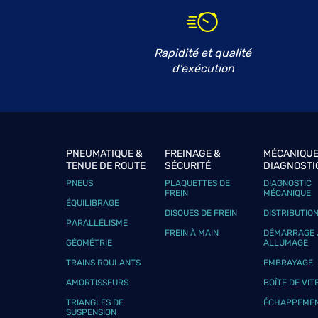
GARAGE DU PLESSIS
6
15 Rue du Grand Jardin
27380 AMFREVILLE SOUS LES MONTS
20.08
Rapidité et qualité
km
Ouvert 08:30 - 12:00 et 14:00 - 18:00
d'exécution
Téléphone
Voir 
LJ PERFORMANCE
7
PNEUMATIQUE &
FREINAGE &
MÉCANIQUE
332 Boulevard Industriel
TENUE DE ROUTE
SÉCURITÉ
DIAGNOSTI
76580 LE TRAIT
20.71
km
Ouvert 08:00 - 12:00 et 14:00 - 18:00
PNEUS
PLAQUETTES DE
DIAGNOSTIC
FREIN
MÉCANIQUE
Téléphone
Voir 
ÉQUILIBRAGE
DISQUES DE FREIN
DISTRIBUTIO
PARALLÉLISME
FREIN À MAIN
DÉMARRAGE 
GÉOMÉTRIE
ALLUMAGE
GARAGE PIREL
TRAINS ROULANTS
EMBRAYAGE
8
9 - 13 Rue des Longs Champs
AMORTISSEURS
BOÎTE DE VIT
27520 BOISSEY LE CHATEL
26.14
TRIANGLES DE
ÉCHAPPEME
km
Ouvert 07:30 - 00:00
SUSPENSION