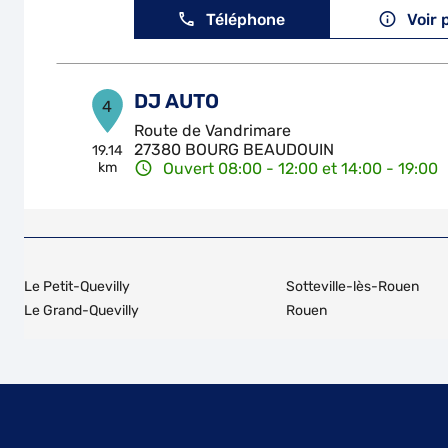
Téléphone
Voir 
DJ AUTO
4
Route de Vandrimare
27380 BOURG BEAUDOUIN
19.14
km
Ouvert 08:00 - 12:00 et 14:00 - 19:00
Téléphone
Voir 
CLASSIC MOTORS
5
Le Petit-Quevilly
Sotteville-lès-Rouen
Allee Delamare Debouteville
Le Grand-Quevilly
Rouen
27310 BOURG ACHARD
19.26
km
Ouvert 08:30 - 12:00 et 14:00 - 17:30
Téléphone
Voir 