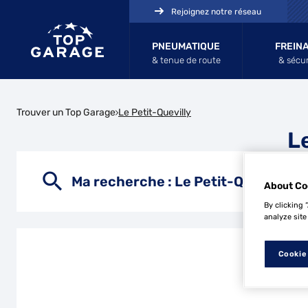
Rejoignez notre réseau
PNEUMATIQUE
FREIN
& tenue de route
& sécur
Trouver un Top Garage
Le Petit-Quevilly
L
Ma recherche :
Le Petit-Quevilly
About Co
By clicking 
analyze site
Cookie