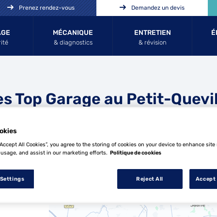
Prenez rendez-vous
Demandez un devis
AGE
MÉCANIQUE
ENTRETIEN
É
ité
& diagnostics
& révision
es Top Garage au Petit-Quevil
okies
“Accept All Cookies”, you agree to the storing of cookies on your device to enhance site
 usage, and assist in our marketing efforts.
Politique de cookies
 Settings
Reject All
Accept 
8 Top Garage au Petit-Quevilly