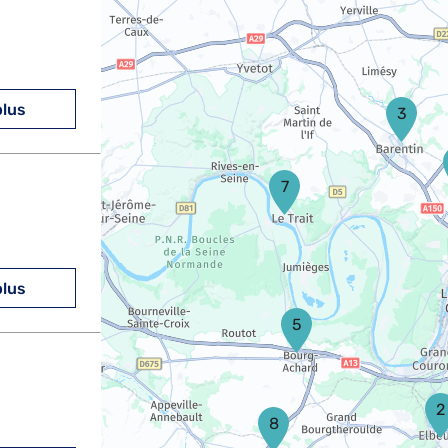
plus
3
7
plus
5
2
8