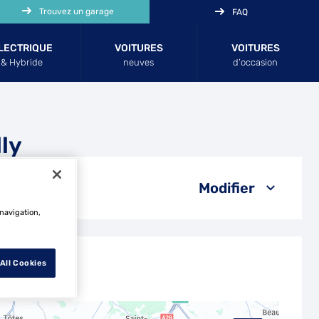
Trouvez un garage
FAQ
LECTRIQUE
VOITURES
VOITURES
& Hybride
neuves
d’occasion
ly
Modifier
 navigation,
All Cookies