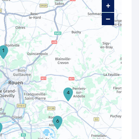
+
−
1
4
6