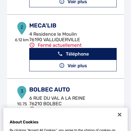
Voir plus
MECA'LIB
2
4 Residence le Moulin
76190 VALLIQUERVILLE
6.12 km
Fermé actuellement
Téléphone
Voir plus
BOLBEC AUTO
3
6 RUE DU VAL A LA REINE
76210 BOLBEC
10.75
km
Fermé actuellement
Téléphone
About Cookies
Voir plus
By clicking “Accept All Cookies”, you agree to the storing of cookies on