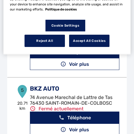
your device to enhance site navigation, analyze site usage, and assist in
our marketing efforts.
Politique de cookies
LJ PERFORMANCE
4
Cookie Settings
332 Boulevard Industriel
76580 LE TRAIT
14.9 km
Reject All
Accept All Cookies
Fermé actuellement
Téléphone
Voir plus
BKZ AUTO
5
74 Avenue Marechal de Lattre de Tas
76430 SAINT-ROMAIN-DE-COLBOSC
20.71
km
Fermé actuellement
Téléphone
Voir plus