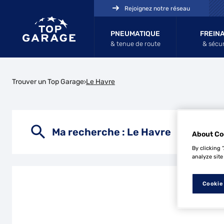
Rejoignez notre réseau
PNEUMATIQUE
FREIN
& tenue de route
& sécur
Trouver un Top Garage
Le Havre
Ma recherche :
Le Havre
About Co
By clicking 
analyze site
Cookie