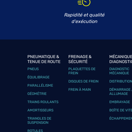
GARAGE CATHERINE
6
69 rue des Frères Bisson
Rapidité et qualité
14160 DIVES SUR MER
26.42
d'exécution
km
Fermé actuellement
Téléphone
Voir 
BOLBEC AUTO
PNEUMATIQUE &
FREINAGE &
MÉCANIQUE
7
TENUE DE ROUTE
SÉCURITÉ
DIAGNOSTI
6 RUE DU VAL A LA REINE
PNEUS
PLAQUETTES DE
DIAGNOSTIC
76210 BOLBEC
29.34
FREIN
MÉCANIQUE
km
Fermé actuellement
ÉQUILIBRAGE
DISQUES DE FREIN
DISTRIBUTIO
Téléphone
Voir 
PARALLÉLISME
FREIN À MAIN
DÉMARRAGE 
GÉOMÉTRIE
ALLUMAGE
TRAINS ROULANTS
EMBRAYAGE
BONNEVILLE GARAGE
8
AMORTISSEURS
BOÎTE DE VIT
7 ROUTE DE PONT L EVEQUE
TRIANGLES DE
ÉCHAPPEME
14130 BONNEVILLE LA LOUVET
SUSPENSION
29.77
km
Fermé actuellement
ROTULES