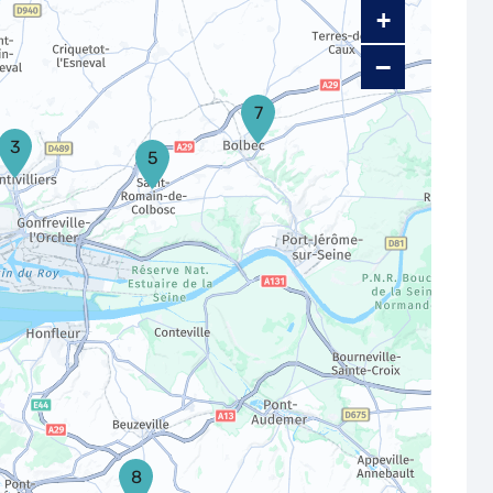
+
−
7
3
5
8