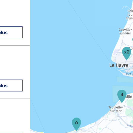
plus
x2
plus
4
6