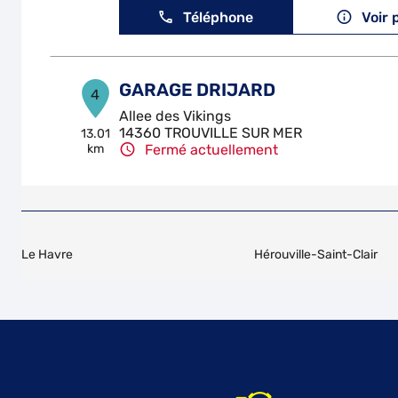
Téléphone
Voir 
GARAGE DRIJARD
4
Allee des Vikings
14360 TROUVILLE SUR MER
13.01
km
Fermé actuellement
Téléphone
Voir 
BKZ AUTO
5
Le Havre
Hérouville-Saint-Clair
74 Avenue Marechal de Lattre de Tas
76430 SAINT-ROMAIN-DE-COLBOSC
19.05
km
Fermé actuellement
Téléphone
Voir 