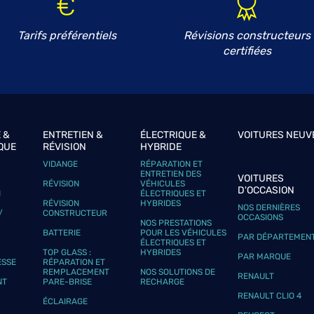
Tarifs préférentiels
Révisions constructeurs
certifiées
plus
 &
ENTRETIEN &
ÉLECTRIQUE &
VOITURES NEUV
QUE
RÉVISION
HYBRIDE
VIDANGE
RÉPARATION ET
ENTRETIEN DES
VOITURES
RÉVISION
VÉHICULES
D'OCCASION
N
ÉLECTRIQUES ET
plus
RÉVISION
HYBRIDES
NOS DERNIÈRES
/
CONSTRUCTEUR
OCCASIONS
NOS PRESTATIONS
BATTERIE
POUR LES VÉHICULES
PAR DÉPARTEMEN
ÉLECTRIQUES ET
TOP GLASS :
HYBRIDES
PAR MARQUE
ESSE
RÉPARATION ET
REMPLACEMENT
NOS SOLUTIONS DE
RENAULT
NT
PARE-BRISE
RECHARGE
RENAULT CLIO 4
ÉCLAIRAGE