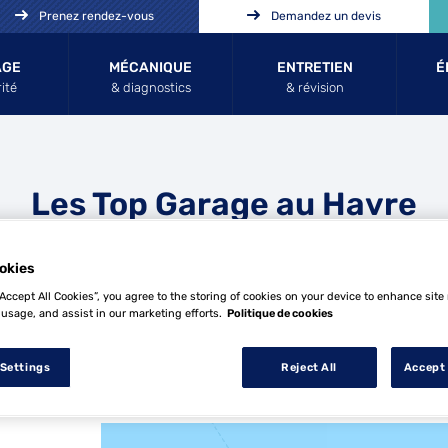
Prenez rendez-vous
Demandez un devis
AGE
MÉCANIQUE
ENTRETIEN
É
ité
& diagnostics
& révision
Les Top Garage au Havre
okies
“Accept All Cookies”, you agree to the storing of cookies on your device to enhance site
 usage, and assist in our marketing efforts.
Politique de cookies
 Settings
Reject All
Accept 
8 Top Garage au Havre