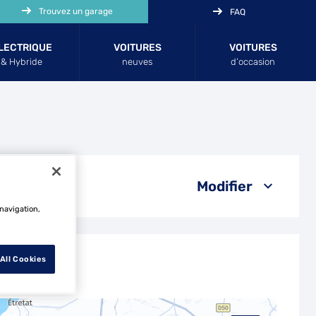
Trouvez un garage
FAQ
LECTRIQUE
VOITURES
VOITURES
& Hybride
neuves
d’occasion
Modifier
 navigation,
All Cookies