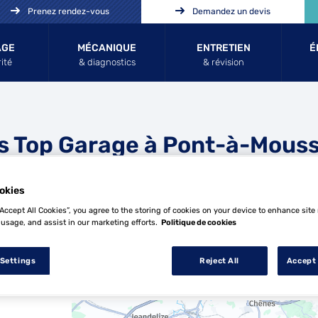
Prenez rendez-vous
Demandez un devis
AGE
MÉCANIQUE
ENTRETIEN
É
ité
& diagnostics
& révision
s Top Garage à Pont-à-Mous
okies
“Accept All Cookies”, you agree to the storing of cookies on your device to enhance site
 usage, and assist in our marketing efforts.
Politique de cookies
 Settings
Reject All
Accept 
9 Top Garage à Pont-à-Mousson