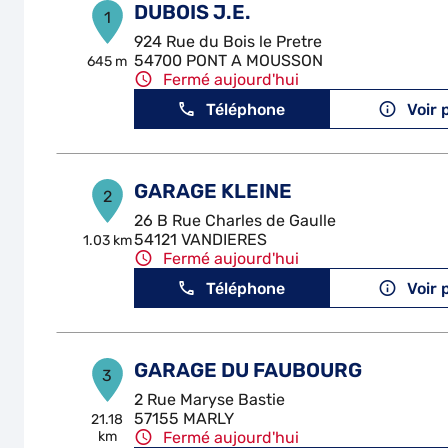
DUBOIS J.E.
1
924 Rue du Bois le Pretre
54700 PONT A MOUSSON
645 m
Fermé aujourd'hui
Téléphone
Voir 
GARAGE KLEINE
2
26 B Rue Charles de Gaulle
54121 VANDIERES
1.03 km
Fermé aujourd'hui
Téléphone
Voir 
GARAGE DU FAUBOURG
3
2 Rue Maryse Bastie
57155 MARLY
21.18
km
Fermé aujourd'hui