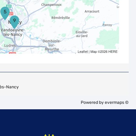
5
9
Leaflet
| Map ©2026
HERE
ès-Nancy
Powered by
evermaps ©