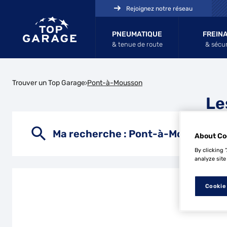
Rejoignez notre réseau
PNEUMATIQUE
FREIN
& tenue de route
& sécur
Trouver un Top Garage
Pont-à-Mousson
Le
Ma recherche :
Pont-à-Mousson
About Co
By clicking 
analyze site
Cookie