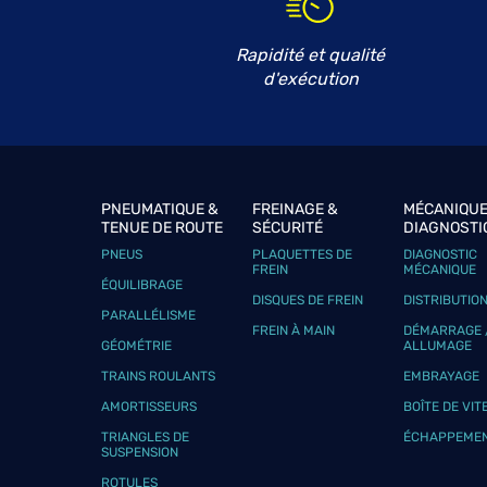
GARAGE CHEVALAY
6
50 Rue de Metz
Rapidité et qualité
54800 MARS LA TOUR
24.7 km
d'exécution
Fermé aujourd'hui
Téléphone
Voir 
AM MOTORS
PNEUMATIQUE &
FREINAGE &
MÉCANIQUE
7
TENUE DE ROUTE
SÉCURITÉ
DIAGNOSTI
Rue des Drapiers
PNEUS
PLAQUETTES DE
DIAGNOSTIC
57070 METZ
27.3 km
FREIN
MÉCANIQUE
Fermé aujourd'hui
ÉQUILIBRAGE
DISQUES DE FREIN
DISTRIBUTIO
Téléphone
Voir 
PARALLÉLISME
FREIN À MAIN
DÉMARRAGE 
GÉOMÉTRIE
ALLUMAGE
TRAINS ROULANTS
EMBRAYAGE
HEIB ROBERT ET FILS
8
AMORTISSEURS
BOÎTE DE VIT
23 Rue Auguste Rolland
TRIANGLES DE
ÉCHAPPEME
57580 REMILLY
SUSPENSION
27.78
km
Fermé aujourd'hui
ROTULES