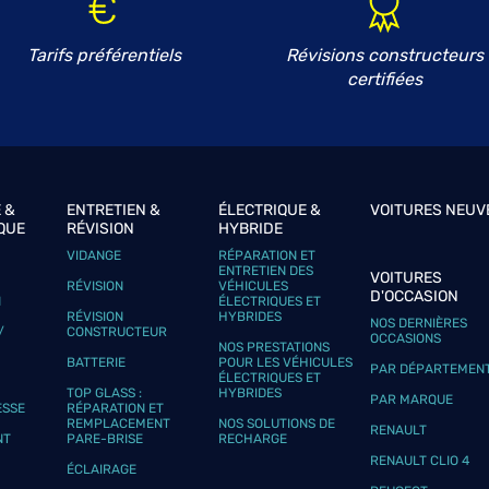
Tarifs préférentiels
Révisions constructeurs
certifiées
plus
 &
ENTRETIEN &
ÉLECTRIQUE &
VOITURES NEUV
QUE
RÉVISION
HYBRIDE
VIDANGE
RÉPARATION ET
ENTRETIEN DES
VOITURES
RÉVISION
VÉHICULES
D'OCCASION
N
ÉLECTRIQUES ET
plus
RÉVISION
HYBRIDES
NOS DERNIÈRES
/
CONSTRUCTEUR
OCCASIONS
NOS PRESTATIONS
BATTERIE
POUR LES VÉHICULES
PAR DÉPARTEMEN
ÉLECTRIQUES ET
TOP GLASS :
HYBRIDES
PAR MARQUE
ESSE
RÉPARATION ET
REMPLACEMENT
NOS SOLUTIONS DE
RENAULT
NT
PARE-BRISE
RECHARGE
RENAULT CLIO 4
ÉCLAIRAGE