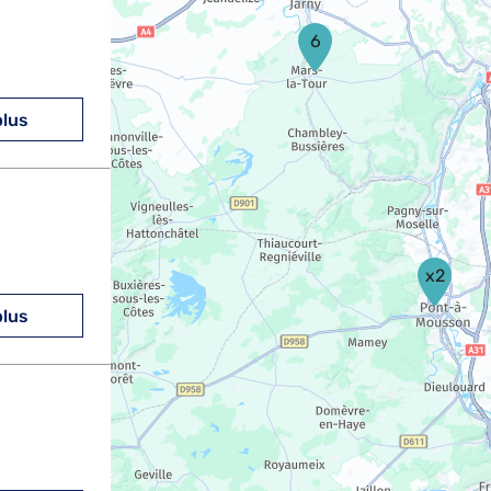
6
plus
x2
plus