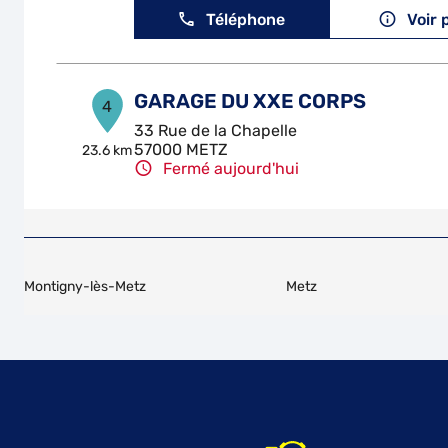
Téléphone
Voir 
GARAGE DU XXE CORPS
4
33 Rue de la Chapelle
57000 METZ
23.6 km
Fermé aujourd'hui
Téléphone
Voir 
GARAGE CAER
5
Montigny-lès-Metz
Metz
324 Avenue de Boufflers
54000 NANCY
24.1 km
Fermé aujourd'hui
Téléphone
Voir 