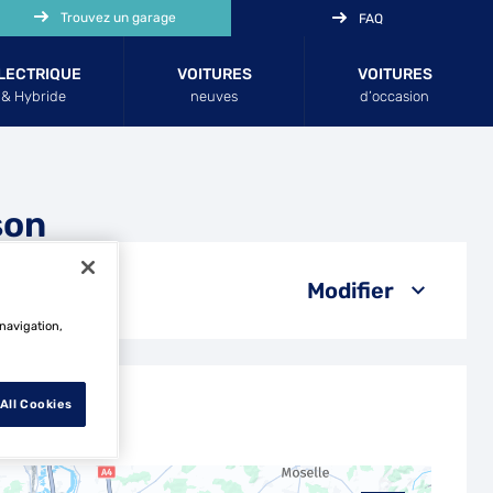
Trouvez un garage
FAQ
LECTRIQUE
VOITURES
VOITURES
& Hybride
neuves
d’occasion
son
Modifier
 navigation,
All Cookies