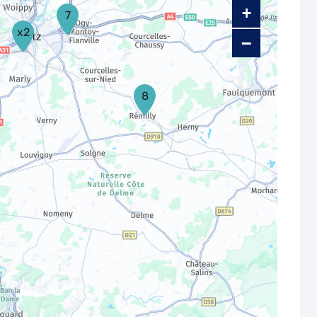
+
7
x2
−
8