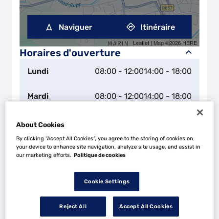
Naviguer
Itinéraire
Leaflet
| Map ©2026
HERE
Horaires d'ouverture
Lundi
08:00 - 12:00
14:00 - 18:00
Mardi
08:00 - 12:00
14:00 - 18:00
Mercredi
08:00 - 12:00
14:00 - 18:00
About Cookies
By clicking “Accept All Cookies”, you agree to the storing of cookies on
Jeudi
08:00 - 12:00
14:00 - 18:00
your device to enhance site navigation, analyze site usage, and assist in
our marketing efforts.
Politique de cookies
Vendredi
08:00 - 12:00
14:00 - 18:00
Cookie Settings
Samedi
Fermé
Reject All
Accept All Cookies