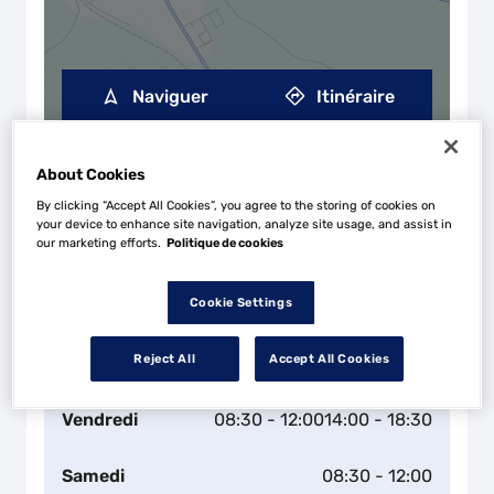
Naviguer
Itinéraire
Leaflet
| Map ©2026
HERE
Horaires d'ouverture
About Cookies
Lundi
08:30 - 12:00
14:00 - 18:30
By clicking “Accept All Cookies”, you agree to the storing of cookies on
your device to enhance site navigation, analyze site usage, and assist in
our marketing efforts.
Politique de cookies
Mardi
08:30 - 12:00
14:00 - 18:30
Cookie Settings
Mercredi
08:30 - 12:00
14:00 - 18:30
Reject All
Accept All Cookies
Jeudi
08:30 - 12:00
14:00 - 18:30
Vendredi
08:30 - 12:00
14:00 - 18:30
Samedi
08:30 - 12:00