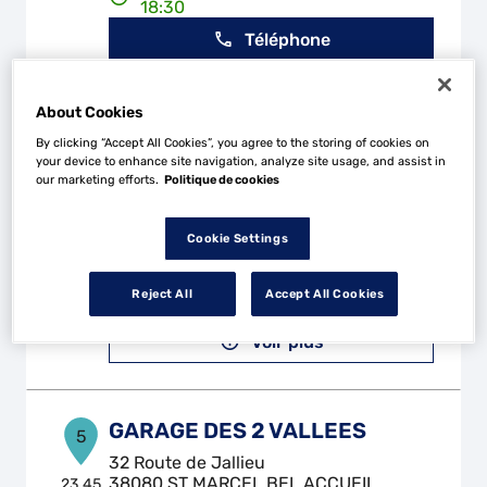
18:30
Téléphone
Voir plus
About Cookies
By clicking “Accept All Cookies”, you agree to the storing of cookies on
your device to enhance site navigation, analyze site usage, and assist in
3D AUTOMOBILES
4
our marketing efforts.
Politique de cookies
Chazey
01300 CHAZEY BONS
22.39
Cookie Settings
km
Ouvert 08:00 - 12:00 et 14:00 -
19:00
Reject All
Accept All Cookies
Téléphone
Voir plus
GARAGE DES 2 VALLEES
5
32 Route de Jallieu
38080 ST MARCEL BEL ACCUEIL
23.45