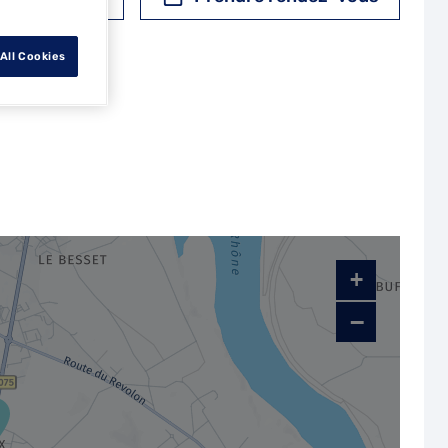
All Cookies
+
−