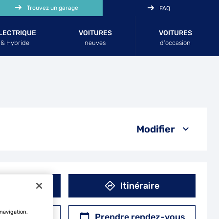
Trouvez un garage
FAQ
LECTRIQUE
VOITURES
VOITURES
& Hybride
neuves
d’occasion
Modifier
éphone
Itinéraire
 navigation,
r un devis
Prendre rendez-vous