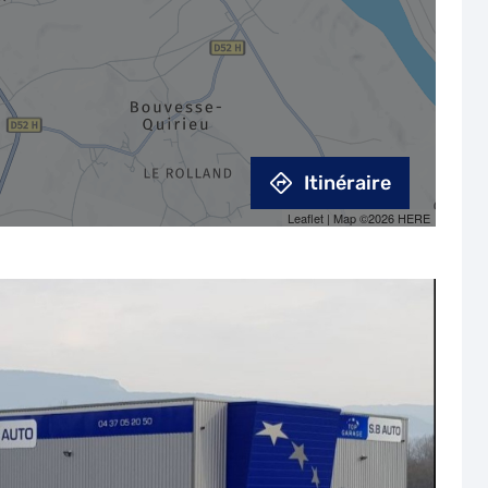
Itinéraire
Leaflet
| Map ©2026
HERE