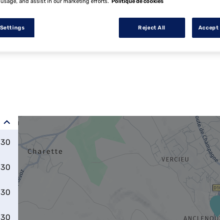
 usage, and assist in our marketing efforts.
Politique de cookies
 Settings
Reject All
Accept 
:30
:30
:30
:30