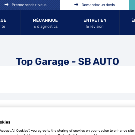
Prenez rendez-vous
Demandez un devis
AGE
MÉCANIQUE
ENTRETIEN
É
ité
& diagnostics
& révision
Top Garage - SB AUTO
Tél
okies
“Accept All Cookies”, you agree to the storing of cookies on your device to enhance site
Demande