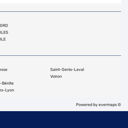
 GRD
ILES
ILE
esse
Saint-Genis-Laval
Voiron
e-Bénite
ès-Lyon
Powered by
evermaps ©