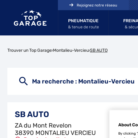
Rejoignez notre réseau
PNEUMATIQUE
FREIN
& tenue de route
& sécur
Trouver un Top Garage
Montalieu-Vercieu
SB AUTO
Ma recherche :
Montalieu-Vercieu
SB AUTO
ZA du Mont Revelon
About Co
38390 MONTALIEU VERCIEU
By clicking 