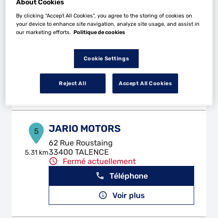
About Cookies
By clicking “Accept All Cookies”, you agree to the storing of cookies on
MANDRON AUTOMOBILES
4
your device to enhance site navigation, analyze site usage, and assist in
our marketing efforts.
Politique de cookies
268 rue Mandron
33000 BORDEAUX
5.02 km
Fermé actuellement
Cookie Settings
Téléphone
Reject All
Accept All Cookies
Voir plus
JARIO MOTORS
5
62 Rue Roustaing
33400 TALENCE
5.31 km
Fermé actuellement
Téléphone
Voir plus