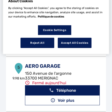
About Cookies
By clicking “Accept All Cookies”, you agree to the storing of cookies on
JARIO MOTORS
4
your device to enhance site navigation, analyze site usage, and assist in
our marketing efforts.
Politique de cookies
62 Rue Roustaing
33400 TALENCE
8.05
km
Fermé aujourd'hui
Cookie Settings
Téléphone
Reject All
Accept All Cookies
Voir plus
AERO GARAGE
5
150 Avenue de l'argonne
33700 MERIGNAC
9.98 km
Fermé aujourd'hui
Téléphone
Voir plus