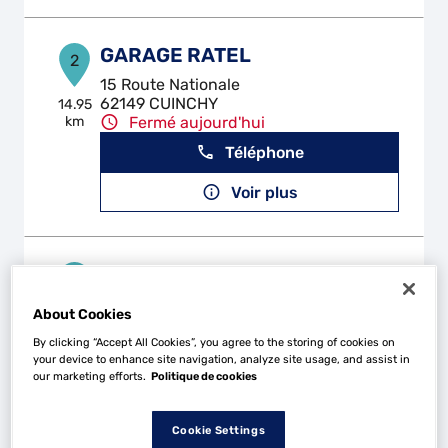
GARAGE RATEL
2
15 Route Nationale
62149 CUINCHY
14.95
km
Fermé aujourd'hui
Téléphone
Voir plus
RS AUTO
3
64 rue Andre Mercier
About Cookies
62156 VIS EN ARTOIS
17.95
km
Fermé aujourd'hui
By clicking “Accept All Cookies”, you agree to the storing of cookies on
your device to enhance site navigation, analyze site usage, and assist in
Téléphone
our marketing efforts.
Politique de cookies
Voir plus
Cookie Settings