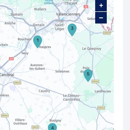
+
−
3
1
5
4