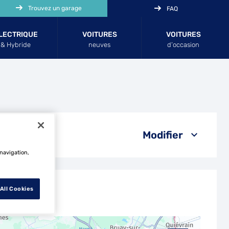
Trouvez un garage
FAQ
LECTRIQUE
VOITURES
VOITURES
& Hybride
neuves
d’occasion
Modifier
 navigation,
All Cookies