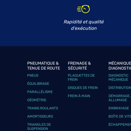
EURO CAR SERVICES
6
12 Rue du Vieux Cojeul
62128 HENIN-SUR-COJEUL
28.63
Rapidité et qualité
km
Ouvert 08:30 - 12:30
d'exécution
Téléphone
Voir 
PNEUMATIQUE &
FREINAGE &
MÉCANIQUE
TENUE DE ROUTE
SÉCURITÉ
DIAGNOSTI
PNEUS
PLAQUETTES DE
DIAGNOSTIC
FREIN
MÉCANIQUE
ÉQUILIBRAGE
DISQUES DE FREIN
DISTRIBUTIO
PARALLÉLISME
FREIN À MAIN
DÉMARRAGE 
GÉOMÉTRIE
ALLUMAGE
TRAINS ROULANTS
EMBRAYAGE
AMORTISSEURS
BOÎTE DE VIT
TRIANGLES DE
ÉCHAPPEME
SUSPENSION