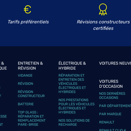
Tarifs préférentiels
Révisions constructeurs
certifiées
plus
 &
ENTRETIEN &
ÉLECTRIQUE &
VOITURES NEUV
QUE
RÉVISION
HYBRIDE
VIDANGE
RÉPARATION ET
ENTRETIEN DES
VOITURES
RÉVISION
VÉHICULES
D'OCCASION
N
ÉLECTRIQUES ET
RÉVISION
HYBRIDES
NOS DERNIÈRES
/
CONSTRUCTEUR
OCCASIONS
NOS PRESTATIONS
BATTERIE
POUR LES VÉHICULES
PAR DÉPARTEMEN
ÉLECTRIQUES ET
TOP GLASS :
HYBRIDES
PAR MARQUE
ESSE
RÉPARATION ET
REMPLACEMENT
NOS SOLUTIONS DE
RENAULT
NT
PARE-BRISE
RECHARGE
RENAULT CLIO 4