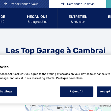
Prenez rendez-vous
Demandez un devis
AGE
MÉCANIQUE
ENTRETIEN
É
ité
& diagnostics
& révision
Les Top Garage à Cambrai
okies
“Accept All Cookies”, you agree to the storing of cookies on your device to enhance site
 usage, and assist in our marketing efforts.
Politique de cookies
 Settings
Reject All
Accept 
6 Top Garage à Cambrai