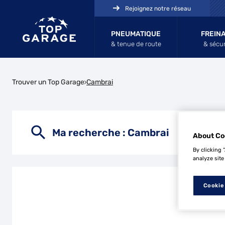
Rejoignez notre réseau
PNEUMATIQUE
FREIN
& tenue de route
& sécur
Trouver un Top Garage
Cambrai
Ma recherche :
Cambrai
About Co
By clicking 
analyze site
Cookie