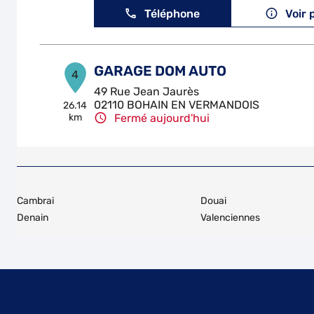
Téléphone
Voir 
GARAGE DOM AUTO
4
49 Rue Jean Jaurès
02110 BOHAIN EN VERMANDOIS
26.14
km
Fermé aujourd'hui
Téléphone
Voir 
LUNA AUTOS
5
Cambrai
Douai
10 Rue Charles Seydoux
Denain
Valenciennes
59222 BOUSIES
27.75
km
Fermé actuellement
Téléphone
Voir 