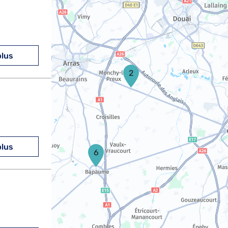
plus
2
plus
6