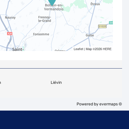
Leaflet
| Map ©2026
HERE
n
Liévin
Powered by
evermaps ©