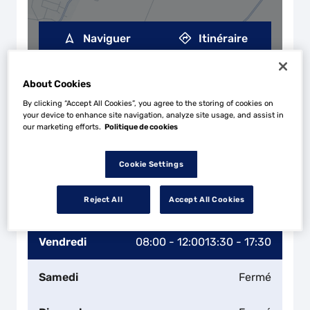
Naviguer
Itinéraire
Leaflet
| Map ©2026
HERE
Horaires d'ouverture
About Cookies
Lundi
08:00 - 12:00
13:30 - 17:30
By clicking “Accept All Cookies”, you agree to the storing of cookies on
your device to enhance site navigation, analyze site usage, and assist in
our marketing efforts.
Politique de cookies
Mardi
08:00 - 12:00
13:30 - 17:30
Cookie Settings
Mercredi
08:00 - 12:00
13:30 - 17:30
Reject All
Accept All Cookies
Jeudi
08:00 - 12:00
13:30 - 17:30
Vendredi
08:00 - 12:00
13:30 - 17:30
Samedi
Fermé