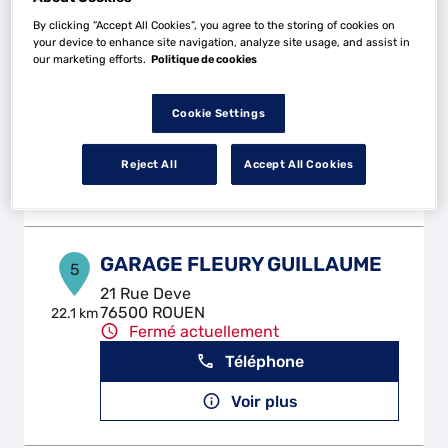
By clicking “Accept All Cookies”, you agree to the storing of cookies on
CLASSIC MOTORS
your device to enhance site navigation, analyze site usage, and assist in
4
our marketing efforts.
Politique de cookies
Allee Delamare Debouteville
27310 BOURG ACHARD
21.32
km
Fermé actuellement
Cookie Settings
Téléphone
Reject All
Accept All Cookies
Voir plus
GARAGE FLEURY GUILLAUME
5
21 Rue Deve
76500 ROUEN
22.1 km
Fermé actuellement
Téléphone
Voir plus